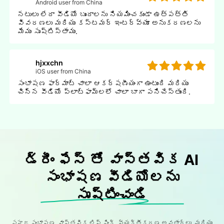
Android user from China
నటులు లేదా వీడియో బృందాలను నియమించకుండా ఉత్పత్తి
వివరణలు మరియు కస్టమర్ ఇంటర్వ్యూ అనుకరణలను
మేము సృష్టిస్తాము.
hjxxchn
iOS user from China
సంభాషణ ఫార్మాట్ చాలా ఆకర్షణీయంగా ఉంటుంది మరియు
చిన్న వీడియో ప్లాట్ఫామ్లలో చాలా బాగా పనిచేస్తుంది.
డ్రీం ఫేస్ తో వాస్తవిక AI
సంభాషణ వీడియోలను
సృష్టించండి
సహజ సంభాషణ, వాస్తవిక లిప్ సింక్, వ్యక్తీకరణ అవతార్లు, మరియు