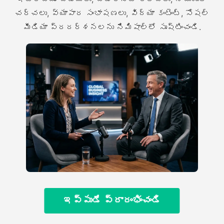
చర్చలు, వ్యాపార సంభాషణలు, విద్యా కంటెంట్, సోషల్
మీడియా ప్రదర్శనలను నిమిషాల్లో సృష్టించండి.
ఇప్పుడే ప్రారంభించండి