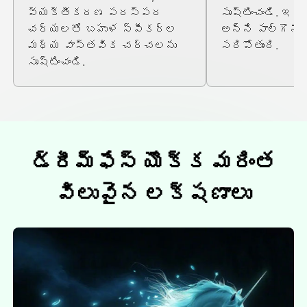
వ్యక్తీకరణ పరస్పర
సృష్టించండి. ఇద
చర్యలతో బహుళ స్పీకర్ల
అన్ని పాల్గొనేవ
మధ్య వాస్తవిక చర్చలను
సరిపోతుంది.
సృష్టించండి.
డ్రీమ్ఫేస్ యొక్క మరింత
విలువైన లక్షణాలు