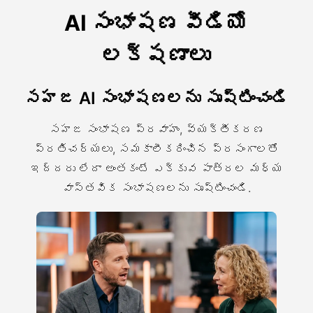
AI సంభాషణ వీడియో
లక్షణాలు
సహజ AI సంభాషణలను సృష్టించండి
సహజ సంభాషణ ప్రవాహం, వ్యక్తీకరణ
ప్రతిచర్యలు, సమకాలీకరించిన ప్రసంగాలతో
ఇద్దరు లేదా అంతకంటే ఎక్కువ పాత్రల మధ్య
వాస్తవిక సంభాషణలను సృష్టించండి.