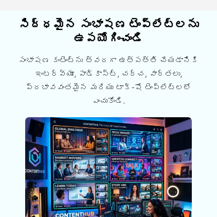
సిద్ధమైన సంభాషణ టెంప్లేట్లను
ఉపయోగించండి
సంభాషణ కంటెంట్ను త్వరగా ఉత్పత్తి చేయడానికి
ఇంటర్వ్యూ, పాడ్కాస్ట్, చర్చ, వార్తలు,
ప్రభావవంతమైన మరియు టాక్-షో టెంప్లేట్లలో
ఎంచుకోండి.