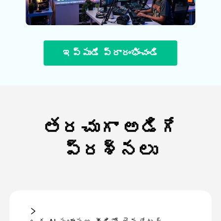
ఇప్పుడే ప్రారంభించండి
తరచుగా అడిగే
ప్రశ్నలు