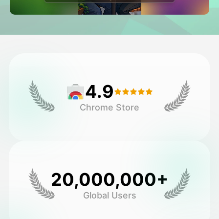
అవతార్ వీడియో
▼
వీడియో
▼
ఫోటో
▼
4.9
ఇతర సాధనాలు
▼
Chrome Store
అన్ని టెంప్లేట్‌లను చూడండి
గ్యాలరీ
20,000,000+
Global Users
బ్లాగ్