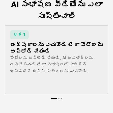
AI సంభాషణ వీడియోను ఎలా
సృష్టించాలి
దశ 1
అక్షరాలను ఎంచుకోండి లేదా ఫోటోలను
అప్లోడ్ చేయండి
ఫోటోలను అప్లోడ్ చేయండి, AI అవతార్లను
ఉపయోగించండి లేదా సంభాషణలో పాల్గొనే
ఇప్పటికే ఉన్న పాత్రలను ఎంచుకోండి.