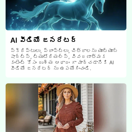
AI వీడియో జనరేటర్
స్క్రిప్టులు, ప్రాంప్ట్లు, చిత్రాలను యూట్యూబ్
షార్ట్స్, ట్యుటోరియల్స్, వివరణాత్మక
కంటెంట్ కోసం దృశ్య ఆధారం గా మార్చడానికి AI
వీడియో జనరేటర్ ను ఉపయోగించండి.