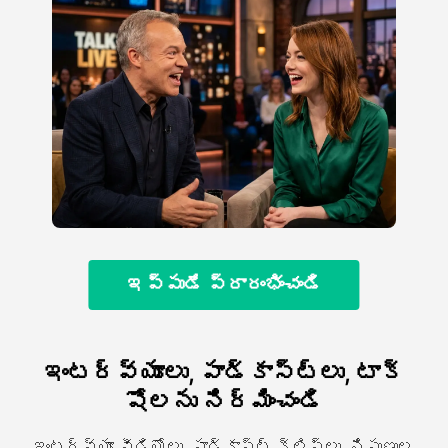
ఇప్పుడే ప్రారంభించండి
ఇంటర్వ్యూలు, పాడ్కాస్ట్లు, టాక్
షోలను నిర్మించండి
ఇంటర్వ్యూ వీడియోలు, పాడ్కాస్ట్ క్లిప్లు, నిపుణుల