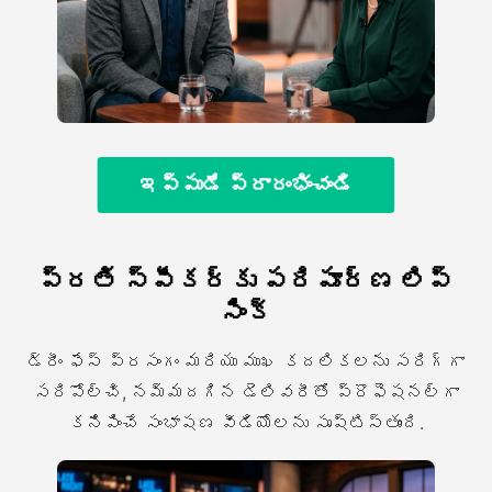
ఇప్పుడే ప్రారంభించండి
ప్రతి స్పీకర్కు పరిపూర్ణ లిప్
సింక్
డ్రీం ఫేస్ ప్రసంగం మరియు ముఖ కదలికలను సరిగ్గా
సరిపోల్చి, నమ్మదగిన డెలివరీతో ప్రొఫెషనల్గా
కనిపించే సంభాషణ వీడియోలను సృష్టిస్తుంది.