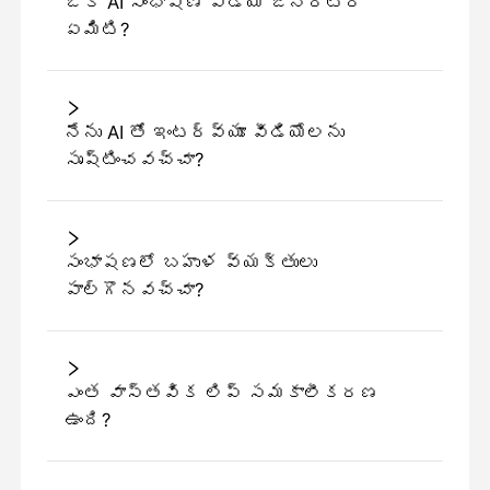
ఒక AI సంభాషణ వీడియో జెనరేటర్
ఏమిటి?
నేను AI తో ఇంటర్వ్యూ వీడియోలను
సృష్టించవచ్చా?
సంభాషణలో బహుళ వ్యక్తులు
పాల్గొనవచ్చా?
ఎంత వాస్తవిక లిప్ సమకాలీకరణ
ఉంది?