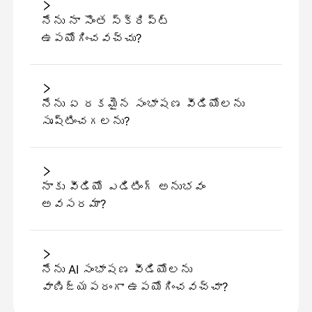
నేను నా సొంత స్క్రిప్ట్
ఉపయోగించవచ్చు?
నేను ఏ రకమైన సంభాషణ వీడియోలను
సృష్టించగలను?
నాకు వీడియో ఎడిటింగ్ అనుభవం
అవసరమా?
నేను AI సంభాషణ వీడియోలను
వాణిజ్యపరంగా ఉపయోగించవచ్చా?