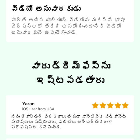
వీడియో అనువాదకుడు
పూర్తి అయిన యూట్యూబ్ వీడియోను మరిన్ని భాషా
వెర్షన్లలో తిరిగి ఉపయోగించడానికి వీడియో
అనువాదకుని ఉపయోగించండి.
వారు డ్రీమ్ఫేస్‌ను
ఇష్టపడతారు
Yaran
iOS user from USA
నేను రికార్డింగ్ పరికరాలు లేకుండా వాస్తవిక పోడ్కాస్ట్
సంభాషణలు సృష్టించారు. ఫలితాలు ఆశ్చర్యకరంగా
ప్రొఫెషనల్ కనిపించింది.