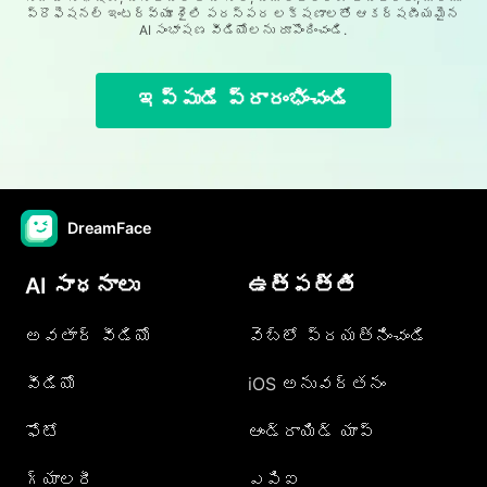
ప్రొఫెషనల్ ఇంటర్వ్యూ శైలి పరస్పర లక్షణాలతో ఆకర్షణీయమైన
AI సంభాషణ వీడియోలను రూపొందించండి.
ఇప్పుడే ప్రారంభించండి
DreamFace
AI సాధనాలు
ఉత్పత్తి
అవతార్ వీడియో
వెబ్లో ప్రయత్నించండి
వీడియో
iOS అనువర్తనం
ఫోటో
ఆండ్రాయిడ్ యాప్
గ్యాలరీ
ఎపిఐ