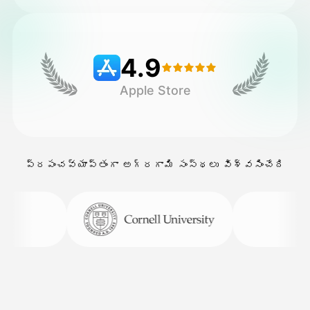
వెల్లులు
4.9
Apple Store
API
ప్రపంచవ్యాప్తంగా అగ్రగామి సంస్థలు విశ్వసించేది