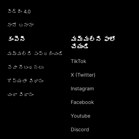
సీడ్రీం 4.0
నానో బనానా
కంపెనీ
మమ్మల్ని ఫాలో
చేయండి
మమ్మల్ని సంప్రదించండి
TikTok
సేవా నిబంధనలు
X (Twitter)
గోప్యతా విధానం
Instagram
చందా విధానం
Facebook
Youtube
Discord