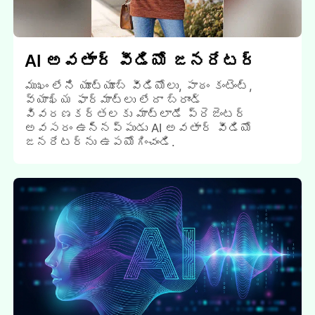
AI అవతార్ వీడియో జనరేటర్
ముఖం లేని యూట్యూబ్ వీడియోలు, పాఠం కంటెంట్,
వ్యాఖ్య ఫార్మాట్లు లేదా బ్రాండ్
వివరణకర్తలకు మాట్లాడే ప్రెజెంటర్
అవసరం ఉన్నప్పుడు AI అవతార్ వీడియో
జనరేటర్ను ఉపయోగించండి.