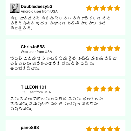
Doubledeezy53
Android user from USA
ముఖ యానిమేషన్ మరియు ప్రసంగం సమకాలీకరణ నేను
పరీక్షించిన ఇతర సంభాషణ వీడియో సాధనాల కంటే
మెరుగైనవి.
ChrisJo568
Web user from USA
సోషల్ మీడియా కోసం ఇంటర్వ్యూ శైలి కంటెంట్ మరియు విద్యా
చర్చలను రూపొందించడానికి నేను డ్రీం ఫేస్ ను
ఉపయోగిస్తాను.
TILLEON 101
iOS user from USA
నేను కేవలం ఫోటోలను అప్లోడ్ చేసాను, డైలాగ్లను
జోడించాను, నిమిషాల్లో పూర్తి సంభాషణ వీడియోను
సృష్టించాను.
pano888