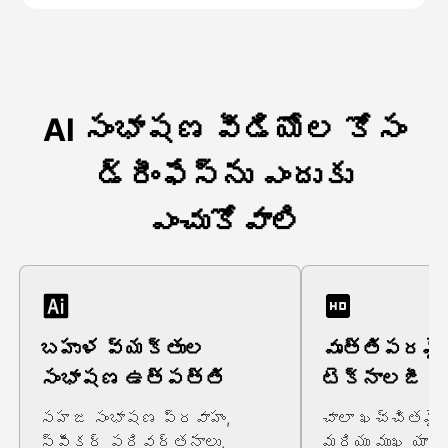
AI సంభాషణ వీడియోల కోసం
డ్రీంఫేస్ను ఎందుకు
ఎంచుకోవాలి
బహుళ వ్యక్తుల
వృత్తిపరమైన 
సంభాషణ ఉత్పత్తి
టెక్నాలజీ
సహజ సంభాషణ ప్రవాహం,
చాలా ఖచ్చితమై
స్పీకర్ పరివర్తనాలు,
మరియు ముఖ యాని