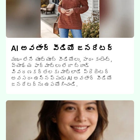
AI అవతార్ వీడియో జనరేటర్
ముఖం లేని యూట్యూబ్ వీడియోలు, పాఠం కంటెంట్,
వ్యాఖ్య ఫార్మాట్లు లేదా బ్రాండ్
వివరణకర్తలకు మాట్లాడే ప్రెజెంటర్
అవసరం ఉన్నప్పుడు AI అవతార్ వీడియో
జనరేటర్ను ఉపయోగించండి.