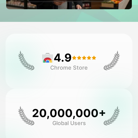
అవతార్ వీడియో
▼
వీడియో
▼
ఫోటో
▼
4.9
ఇతర సాధనాలు
▼
Chrome Store
అన్ని టెంప్లేట్‌లను చూడండి
గ్యాలరీ
20,000,000+
Global Users
బ్లాగ్