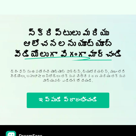
స్క్రిప్టులు మరియు
ఆలోచనలను యూట్యూబ్
వీడియోలుగా వేగంగా మార్చండి
డ్రీం ఫేస్ ను ఉపయోగించి యూట్యూబ్ షార్ట్స్, ట్యుటోరియల్స్, ముఖం లేని
వీడియోలు, బహుభాషా అప్లోడ్లు తక్కువ చిత్రీకరణ మరియు తక్కువ
మాన్యువల్ ఎడిటింగ్తో చేయండి.
ఇప్పుడే ప్రారంభించండి
DreamFace