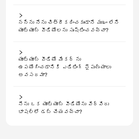
నన్ను నేను చిత్రీకరించకుండానే ముఖం లేని
యూట్యూబ్ వీడియోలను సృష్టించవచ్చా?
యూట్యూబ్ వీడియో మేకర్ ను
ఉపయోగించడానికి ఎడిటింగ్ నైపుణ్యాలు
అవసరమా?
నేను ఒక యూట్యూబ్ వీడియోను వేర్వేరు
భాషల్లో డబ్ చేయవచ్చా?