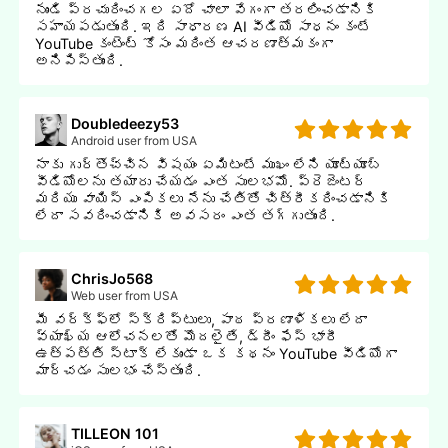
నుండి ప్రచురించగల ఏదో చాలా వేగంగా తరలించడానికి
సహాయపడుతుంది. ఇది సాధారణ AI వీడియో సాధనం కంటే
YouTube కంటెంట్ కోసం మరింత ఆచరణాత్మకంగా
అనిపిస్తుంది.
Doubledeezy53
Android user from USA
నాకు గుర్తొచ్చిన విషయం ఏమిటంటే ముఖం లేని యూట్యూబ్
వీడియోలను తయారు చేయడం ఎంత సులభమో. ప్రెజెంటర్
మరియు వాయిస్ ఎంపికలు నేను చేతితో చిత్రీకరించడానికి
లేదా సవరించడానికి అవసరం ఎంత తగ్గుతుంది.
ChrisJo568
Web user from USA
మీ వర్క్ఫ్లో స్క్రిప్టులు, పాఠ ప్రణాళికలు లేదా
వ్యాఖ్య ఆలోచనలతో మొదలైతే, డ్రీం ఫేస్ భారీ
ఉత్పత్తి స్టాక్ లేకుండా ఒక కథనం YouTube వీడియోగా
మార్చడం సులభం చేస్తుంది.
TILLEON 101