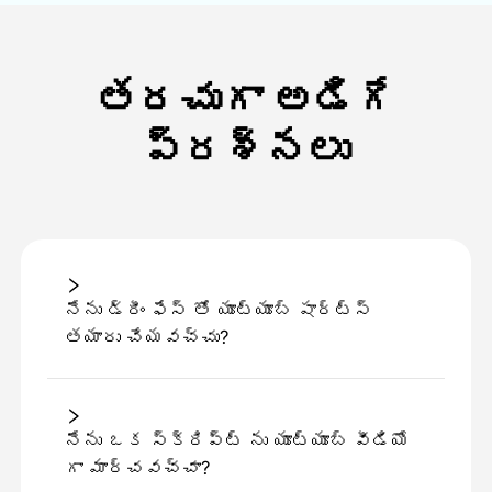
తరచుగా అడిగే
ప్రశ్నలు
నేను డ్రీం ఫేస్ తో యూట్యూబ్ షార్ట్స్
తయారు చేయవచ్చు?
నేను ఒక స్క్రిప్ట్ ను యూట్యూబ్ వీడియో
గా మార్చవచ్చా?