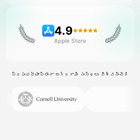
వెల్లులు
4.9
Apple Store
API
ప్రపంచవ్యాప్తంగా అగ్రగామి సంస్థలు విశ్వసించేది