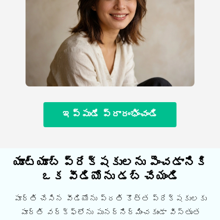
ఇప్పుడే ప్రారంభించండి
యూట్యూబ్ ప్రేక్షకులను పెంచడానికి
ఒక వీడియోను డబ్ చేయండి
పూర్తి చేసిన వీడియోను ప్రతి కొత్త ప్రేక్షకులకు
పూర్తి వర్క్ఫ్లోను పునర్నిర్మించకుండా విస్తృత