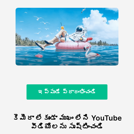
ఇప్పుడే ప్రారంభించండి
కెమెరా లేకుండా ముఖం లేని YouTube
వీడియోలను సృష్టించండి