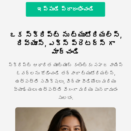
ఇప్పుడే ప్రారంభించండి
ఒక స్క్రిప్ట్ ను ట్యుటోరియల్స్,
రివ్యూస్, ఎక్స్ ప్రెటర్స్ గా
మార్చండి
స్క్రిప్ట్ ఆధారిత యూట్యూబ్ కంటెంట్కు సహజ వాయిస్
ఓవర్లను జోడించండి తద్వారా ట్యుటోరియల్స్,
ఉత్పత్తి సమీక్షలు, విద్యా వీడియోలు మరియు
వ్యాఖ్యలు ఉత్పత్తి వేగంగా మరియు పునరావృతం
సులభం.