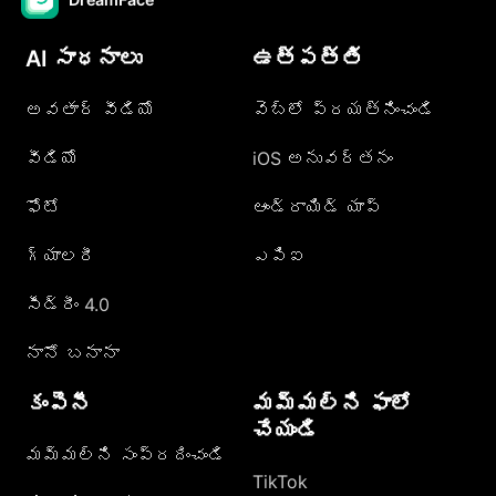
AI సాధనాలు
ఉత్పత్తి
అవతార్ వీడియో
వెబ్లో ప్రయత్నించండి
వీడియో
iOS అనువర్తనం
ఫోటో
ఆండ్రాయిడ్ యాప్
గ్యాలరీ
ఎపిఐ
సీడ్రీం 4.0
నానో బనానా
కంపెనీ
మమ్మల్ని ఫాలో
చేయండి
మమ్మల్ని సంప్రదించండి
TikTok