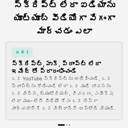
స్క్రిప్ట్ లేదా ఐడియాను
యూట్యూబ్ వీడియోగా వేగంగా
మార్చడం ఎలా
దశ 1
స్క్రిప్ట్, హుక్, ప్రాంప్ట్ లేదా
ఇమేజ్ తో ప్రారంభించండి
ఒక YouTube స్క్రిప్ట్ను అతికించండి, ఒక
ప్రాంప్ట్ను జోడించండి లేదా ఒక ముడి భావనను
ఒక చిన్న, ట్యుటోరియల్, వివరణ, సమీక్ష
లేదా ముఖం లేని వీడియో కోసం ఒక బేస్గా
మార్చడానికి ఒక చిత్రాన్ని అప్లోడ్ చేయండి.