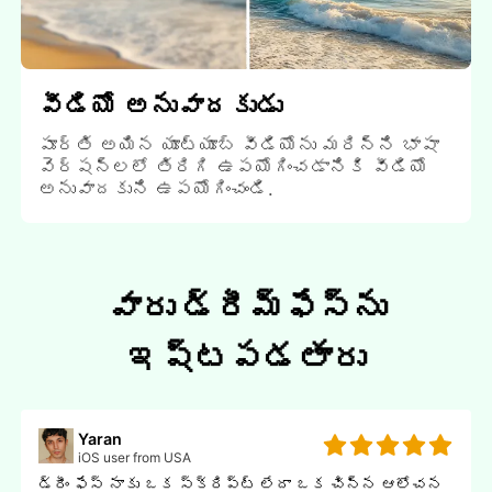
వీడియో అనువాదకుడు
పూర్తి అయిన యూట్యూబ్ వీడియోను మరిన్ని భాషా
వెర్షన్లలో తిరిగి ఉపయోగించడానికి వీడియో
అనువాదకుని ఉపయోగించండి.
వారు డ్రీమ్ఫేస్‌ను
ఇష్టపడతారు
Yaran
iOS user from USA
డ్రీం ఫేస్ నాకు ఒక స్క్రిప్ట్ లేదా ఒక చిన్న ఆలోచన