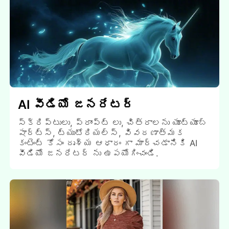
AI వీడియో జనరేటర్
స్క్రిప్టులు, ప్రాంప్ట్ లు, చిత్రాలను యూట్యూబ్
షార్ట్స్, ట్యుటోరియల్స్, వివరణాత్మక
కంటెంట్ కోసం దృశ్య ఆధారం గా మార్చడానికి AI
వీడియో జనరేటర్ ను ఉపయోగించండి.