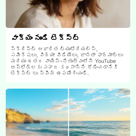
వాక్యం నుండి టెక్స్ట్
స్క్రిప్ట్ ఆధారిత ట్యుటోరియల్స్,
సమీక్షలు, విద్యా వీడియోలు, జాబితా ఫార్మాట్లు
మరియు ఇతర వాయిస్-నేతృత్వంలోని YouTube
అప్లోడ్లకు సహజ కథనాన్ని జోడించడానికి
టెక్స్ట్ టు స్పీచ్ ఉపయోగించండి.