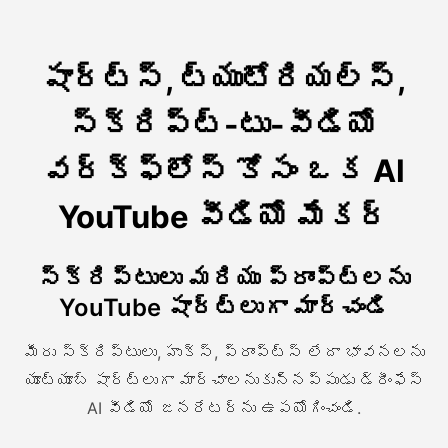
షార్ట్స్, ట్యుటోరియల్స్,
స్క్రిప్ట్-టు-వీడియో
వర్క్ఫ్లోస్ కోసం ఒక AI
YouTube వీడియో మేకర్
స్క్రిప్టులు మరియు ప్రాంప్ట్లను
YouTube షార్ట్లుగా మార్చండి
మీరు స్క్రిప్టులు, హుక్స్, ప్రాంప్ట్స్ లేదా భావనలను
యూట్యూబ్ షార్ట్లుగా మార్చాలనుకున్నప్పుడు డ్రీంఫేస్
AI వీడియో జనరేటర్ను ఉపయోగించండి.