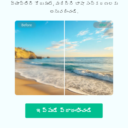
వ్యాప్తిని కోరుకుంటే, మరిన్ని భాషా సంస్కరణలకు
అనువదించండి.
ఇప్పుడే ప్రారంభించండి