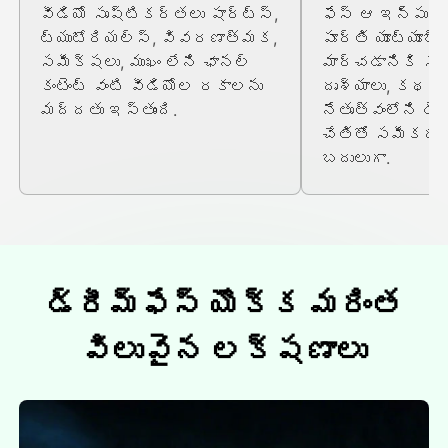
వీడియో సృష్టికర్తలు షార్ట్స్,
ఫేస్ ఆ ఇన్పుట్
ట్యుటోరియల్స్, వివరణాత్మక,
పూర్తి యూట్యూబ్ 
సమీక్షలు, ముఖం లేని ఛానల్
మార్చడానికి సహ
కంటెంట్ వంటి వీడియోల రకాలను
దృశ్యాలు, కథనం
మద్దతు ఇస్తుంది.
నేతృత్వంలోని డె
చేతితో సమీకరిం
బదులుగా.
డ్రీమ్ఫేస్ యొక్క మరింత
విలువైన లక్షణాలు