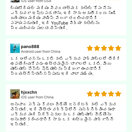
iOS user from USA
ట్యుటోరియల్ మరియు వివరణాత్మక కంటెంట్ కోసం నేను
ఎక్కువగా ఇష్టపడతాను. ఇది నాకు ఆకృతీకరణ నుండి
దృశ్యాలు మరియు వాయిస్ వేగంగా తరలించడానికి
సహాయపడుతుంది, ఇది YouTube విద్యా కంటెంట్ను
ప్రచురించడం సులభం చేస్తుంది.
pano888
Android user from China
ఒక ఆలోచనను ఒకటి కంటే ఎక్కువ ఫార్మాట్లలో తిరిగి
ఉపయోగించుకోవడం ఉత్తమమైన భాగాలలో ఒకటి. మీరు
యూట్యూబ్ పోస్ట్ షెడ్యూల్ను స్థిరంగా ఉంచడానికి
ప్రయత్నిస్తున్నప్పుడు ఇది చాలా ముఖ్యం.
hjxxchn
iOS user from China
అనువాద పక్షం కేవలం వీడియో జనరేటర్ కంటే ఎక్కువ
చేస్తుంది. ఇది మొత్తం వర్క్ఫ్లోని పునర్నిర్మించకుండా
ఎక్కువ మంది ప్రేక్షకులకు ఒక యూట్యూబ్ వీడియోను
అనుకూలీకరించడానికి నాకు ఒక శుభ్రమైన మార్గాన్ని
ఇస్తుంది.