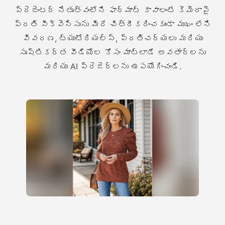
ప్రెజెంటర్ నేతృత్వంలోని ఫార్మాట్ కావాలంటే కెమెరాపై
ప్రతి సీక్వెన్సును మీరే చిత్రీకరించకుండా ముఖం లేని
వివరణ, ట్యుటోరియల్స్, ప్రతిచర్యలు మరియు
సృష్టికర్త వీడియోల కోసం మాట్లాడే అవతార్లను
మరియు AI ప్రెజెర్లను ఉపయోగించండి.