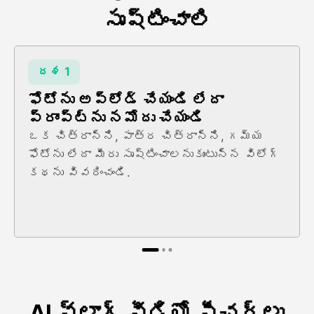
సృష్టించాలి
దశ 1
ఫోటోను అప్లోడ్ చేయండి లేదా
ప్రాంప్ట్ను నమోదు చేయండి
ఒక చిత్రాన్ని, పాత్ర చిత్రాన్ని, గమ్య
ఫోటోను లేదా మీరు సృష్టించాలనుకుంటున్న విలోగ్
కథను వివరించండి.
AI వ్లాగ్ వీడియో ఫీచర్లు