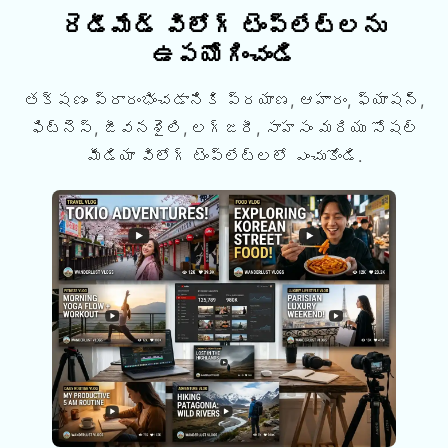
రెడీమేడ్ విలోగ్ టెంప్లేట్లను
ఉపయోగించండి
తక్షణం ప్రారంభించడానికి ప్రయాణ, ఆహారం, ఫ్యాషన్,
ఫిట్నెస్, జీవనశైలి, లగ్జరీ, సాహసం మరియు సోషల్
మీడియా విలోగ్ టెంప్లేట్లలో ఎంచుకోండి.