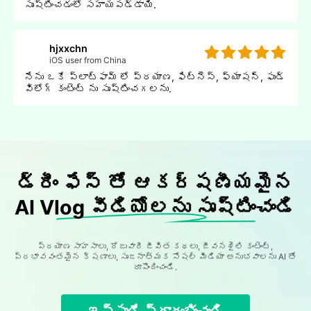
సృష్టించడంలో సహాయపడ్డాయి.
hjxxchn
iOS user from China
నేను ఒకే ప్లాట్ఫామ్ లో ప్రయాణ, ఫిట్నెస్, ఫ్యాషన్, ఫుడ్
విలోగ్ కంటెంట్ ను సృష్టించగలను.
డ్రీం ఫేస్ తో ఆకర్షణీయమైన
AI Vlog వీడియోలను సృష్టించండి
ప్రయాణ సాహసాలు, రోజువారీ జీవిత కథలు, జీవనశైలి కంటెంట్,
ప్రభావవంతమైన క్షణాలు, సృజనాత్మక సోషల్ మీడియా అనుభవాలను AI తో
రూపొందించండి.