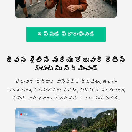
ఇప్పుడే ప్రారంభించండి
జీవన శైలిని మరియు రోజువారీ రొటీన్
కంటెంట్ను నిర్మించండి
రోజువారీ జీవితాల వాస్తవిక వీడియోలు, ఉదయం
పద్దతులు, ఉత్పాదకత కంటెంట్, ఫిట్నెస్ ప్రయాణాలు,
షాపింగ్ అనుభవాలు, జీవనశైలి కథలు సృష్టించండి.