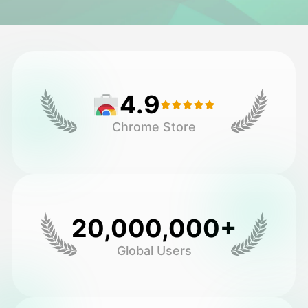
అవతార్ వీడియో
▼
వీడియో
▼
4.9
ఫోటో
▼
Chrome Store
ఇతర సాధనాలు
▼
అన్ని టెంప్లేట్‌లను చూడండి
20,000,000+
గ్యాలరీ
Global Users
బ్లాగ్