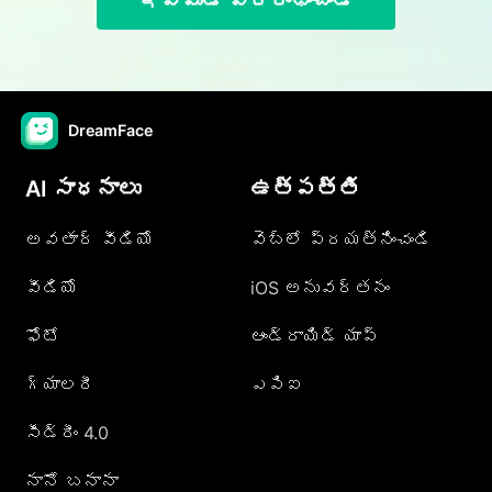
ఇప్పుడే ప్రారంభించండి
DreamFace
AI సాధనాలు
ఉత్పత్తి
అవతార్ వీడియో
వెబ్లో ప్రయత్నించండి
వీడియో
iOS అనువర్తనం
ఫోటో
ఆండ్రాయిడ్ యాప్
గ్యాలరీ
ఎపిఐ
సీడ్రీం 4.0
నానో బనానా