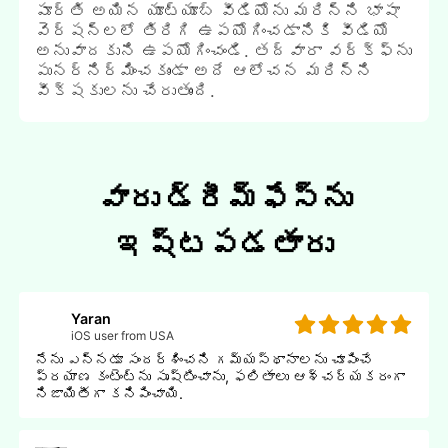
పూర్తి అయిన యూట్యూబ్ వీడియోను మరిన్ని భాషా
వెర్షన్లలో తిరిగి ఉపయోగించడానికి వీడియో
అనువాదకుని ఉపయోగించండి. తద్వారా వర్క్ఫ్ను
పునర్నిర్మించకుండా అదే ఆలోచన మరిన్ని
వీక్షకులను చేరుతుంది.
వారు డ్రీమ్ఫేస్‌ను
ఇష్టపడతారు
Yaran
iOS user from USA
నేను ఎన్నడూ సందర్శించని గమ్యస్థానాలను చూపించే
ప్రయాణ కంటెంట్ను సృష్టించాను, ఫలితాలు ఆశ్చర్యకరంగా
నిజాయితీగా కనిపించాయి.