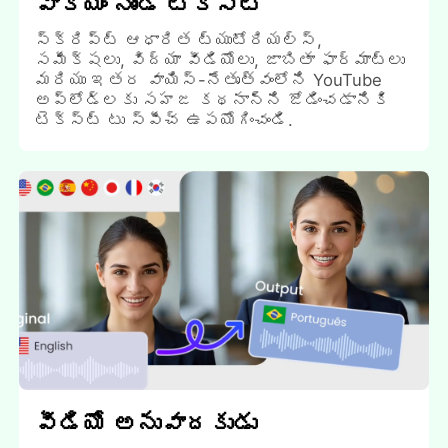
వాక్యం నుండి టెక్స్ట్
స్క్రిప్ట్ ఆధారిత ట్యుటోరియల్స్,
సమీక్షలు, విద్యా వీడియోలు, జాబితా ఫార్మాట్లు
మరియు ఇతర వాయిస్-నేతృత్వంలోని YouTube
అప్లోడ్లకు సహజ కథనాన్ని జోడించడానికి
టెక్స్ట్ టు స్పీచ్ ఉపయోగించండి.
వీడియో అనువాదకుడు