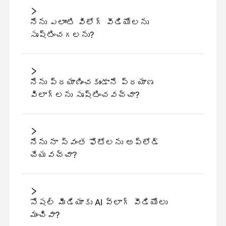
నేను ఎలాంటి విలోగ్ వీడియోలను
సృష్టించగలను?
నేను ప్రయాణించకుండానే ప్రయాణ
విలాగ్లను సృష్టించవచ్చా?
నేను నా స్వంత ఫోటోలను అప్లోడ్
చేయవచ్చా?
సోషల్ మీడియాకు AI వ్లాగ్ వీడియోలు
మంచివా?