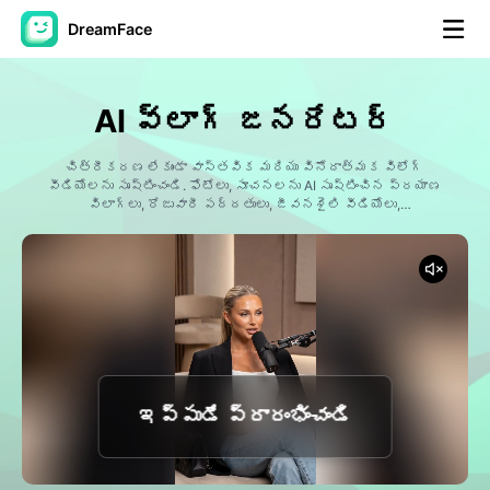
DreamFace
కృత్రిమ మేధస్సు సాధనాలు
AI వ్లాగ్ జనరేటర్
అవతార్ వీడియో
▼
చిత్రీకరణ లేకుండా వాస్తవిక మరియు వినోదాత్మక విలోగ్
వీడియోలను సృష్టించండి. ఫోటోలు, సూచనలను AI సృష్టించిన ప్రయాణ
వీడియో
విలాగ్లు, రోజువారీ పద్దతులు, జీవనశైలి వీడియోలు,
▼
ఇన్ఫ్లుయెన్సర్ కంటెంట్, సాహస కథలు, ఆహార అనుభవాలు, షాపింగ్
పర్యటనలు, ఫిట్నెస్ ప్రయాణాలు, సోషల్ మీడియా కోసం సిద్ధంగా
ఉన్న వీడియోలుగా మార్చండి. డ్రీం ఫేస్ నిమిషాల్లో సంపన్నమైన,
ఫోటో
▼
ఆకర్షణీయమైన విలోగ్ కంటెంట్ను సృష్టించడంలో మీకు సహాయపడుతుంది.
ఇతర సాధనాలు
▼
అన్ని సాధనాలను చూడండి
ఇప్పుడే ప్రారంభించండి
టెంప్లేట్‌లు