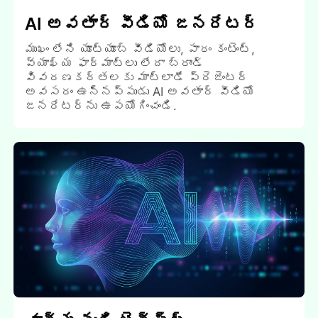
AI అవతార్ వీడియో జనరేటర్
ముఖం లేని యూట్యూబ్ వీడియోలు, పాఠం కంటెంట్,
వ్యాఖ్య ఫార్మాట్లు లేదా బ్రాండ్
వివరణకర్తలకు మాట్లాడే ప్రెజెంటర్
అవసరం ఉన్నప్పుడు AI అవతార్ వీడియో
జనరేటర్ను ఉపయోగించండి.