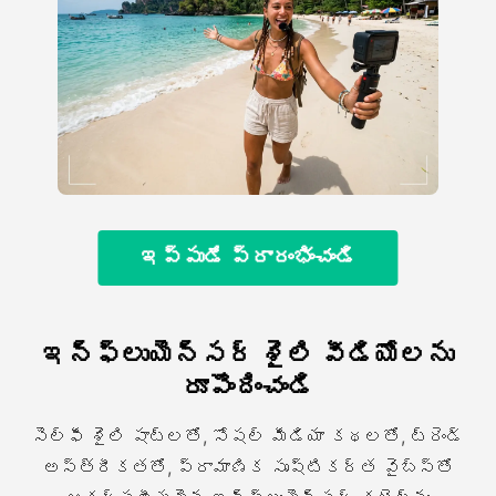
ఇప్పుడే ప్రారంభించండి
ఇన్ఫ్లుయెన్సర్ శైలి వీడియోలను
రూపొందించండి
సెల్ఫీ శైలి షాట్లతో, సోషల్ మీడియా కథలతో, ట్రెండ్
అస్త్రీకతతో, ప్రామాణిక సృష్టికర్త వైబ్స్తో