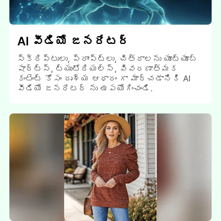
AI వీడియో జనరేటర్
స్క్రిప్టులు, ప్రాంప్ట్లు, చిత్రాలను యూట్యూబ్
షార్ట్స్, ట్యుటోరియల్స్, వివరణాత్మక
కంటెంట్ కోసం దృశ్య ఆధారం గా మార్చడానికి AI
వీడియో జనరేటర్ ను ఉపయోగించండి.