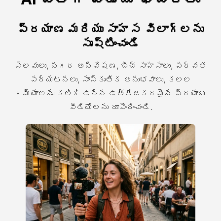
ప్రయాణ మరియు సాహస విలాగ్లను
సృష్టించండి
సెలవులు, నగర అన్వేషణ, బీచ్ సాహసాలు, పర్వత
పర్యటనలు, సాంస్కృతిక అనుభవాలు, కలల
గమ్యాలను కలిగి ఉన్న ఉత్తేజకరమైన ప్రయాణ
వీడియోలను రూపొందించండి.