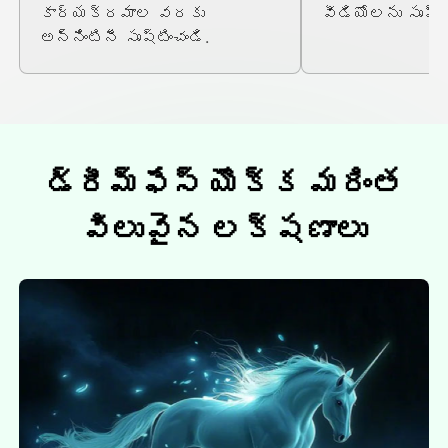
కార్యక్రమాల వరకు
వీడియోలను సృష్టి
అన్నింటినీ సృష్టించండి.
డ్రీమ్ఫేస్ యొక్క మరింత
విలువైన లక్షణాలు