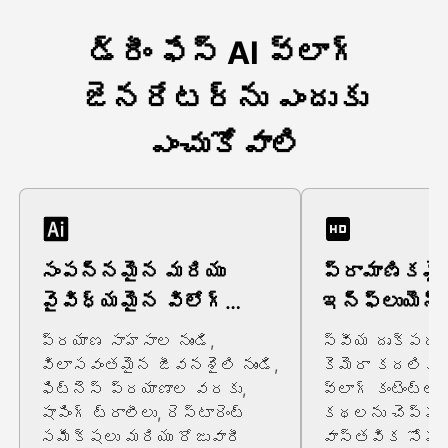
డ్రీం ఫేస్ AI వ్లాగ్
జెనరేటర్ను ఎందుకు
ఎంచుకోవాలి
సంపన్నమైన మరియు
ప్రామాణికమ
వైవిధ్యమైన విలోగ్
ఇన్ఫ్లుయెన్
అనుభవాలు
కంటెంట్
ప్రయాణ సాహసాల నుండి,
స్వీయ దృక్పథం
విలాసవంతమైన జీవనశైలి నుండి,
కెమెరా కదలికత
ఫిట్నెస్ ప్రయాణాల వరకు,
వ్లాగ్ కంటెంట్లా
షాపింగ్ ట్రాలీలు, రెస్టారెంట్
కథలను చెప్పడం
సమీక్షలు మరియు రోజువారీ
వాస్తవిక సోషల్