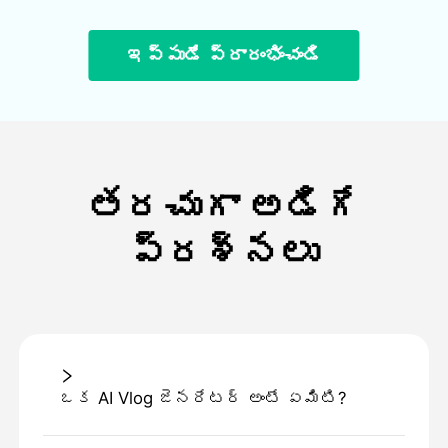
ఇప్పుడే ప్రారంభించండి
తరచుగా అడిగే
ప్రశ్నలు
ఒక AI Vlog జెనరేటర్ అంటే ఏమిటి?