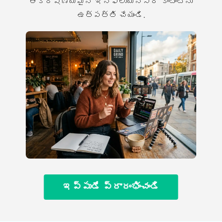
ఆకర్షణీయమైన ఇన్ఫ్లుయెన్సర్ కంటెంట్ను
ఉత్పత్తి చేయండి.
ఇప్పుడే ప్రారంభించండి