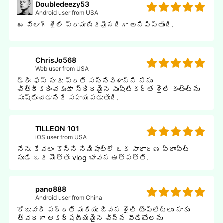
Doubledeezy53
Android user from USA
ఈ విలాగ్ శైలి ప్రామాణికమైనదిగా అనిపిస్తుంది.
ChrisJo568
Web user from USA
డ్రీం ఫేస్ నాకు ప్రతి సన్నివేశాన్ని నేను
చిత్రీకరించకుండా స్థిరమైన సృష్టికర్త శైలి కంటెంట్ను
సృష్టించడానికి సహాయపడుతుంది.
TILLEON 101
iOS user from USA
నేను కేవలం కొన్ని నిమిషాల్లో ఒక సాధారణ ప్రాంప్ట్
నుండి ఒక మొత్తం vlog భావన ఉత్పత్తి.
pano888
Android user from China
రోజువారీ పద్దతి మరియు జీవన శైలి టెంప్లేట్లు నాకు
త్వరగా ఆకర్షణీయమైన చిన్న వీడియోలను