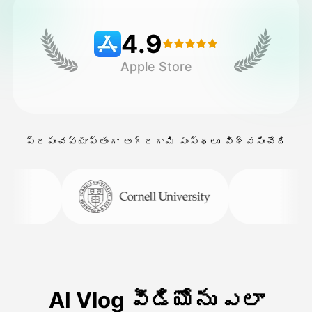
4.9
వెల్లులు
Apple Store
API
ప్రపంచవ్యాప్తంగా అగ్రగామి సంస్థలు విశ్వసించేది
AI Vlog వీడియోను ఎలా