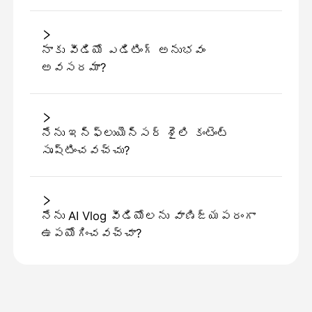
నాకు వీడియో ఎడిటింగ్ అనుభవం
అవసరమా?
నేను ఇన్ఫ్లుయెన్సర్ శైలి కంటెంట్
సృష్టించవచ్చు?
నేను AI Vlog వీడియోలను వాణిజ్యపరంగా
ఉపయోగించవచ్చా?