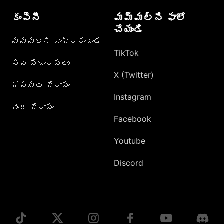
కంపెనీ
మమ్మల్ని ఫాలో
చేయండి
మమ్మల్ని సంప్రదించండి
TikTok
సేవా నిబంధనలు
X (Twitter)
గోప్యతా విధానం
Instagram
చందా విధానం
Facebook
Youtube
Discord