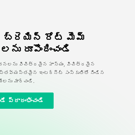
 బ్రెయిన్ రోట్ మెమ్
లను రూపొందించండి
చనలను విచిత్రమైన హాస్యం, విచిత్రమైన
స్తవ్యస్తమైన ఇంటర్నెట్ సంస్కృతితో నిండిన
యోలను మార్చండి.
ే ప్రారంభించండి