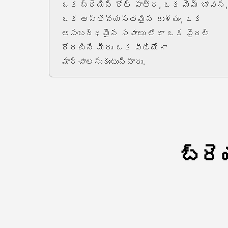
ఒక బ్రెయిన్ రోట్ పాత్ర, ఒక మెమ్ భావన,
ఒక అస్తవ్యస్తమైన దృశ్యం, ఒక
అసంబద్ధమైన సవాలు లేదా ఒక వైరల్
ధోరణిని మీరు ఒక వీడియోగా
మార్చాలనుకుంటున్నారు.
బ్రె