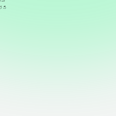
్మీ
ేని