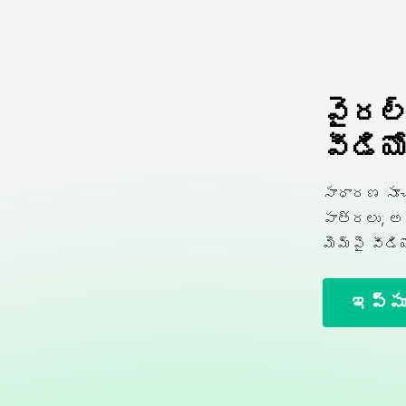
వైరల్
వీడియో
సాధారణ సూ
పాత్రలు, అ
మెమ్పై వీడి
ఇప్పుడ