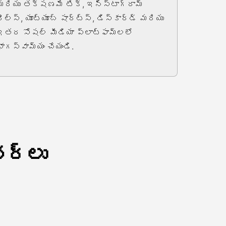
మరియు తక్షణమే టిక్, ఇన్స్టాగ్రామ్
రీల్స్, యూట్యూబ్ షార్ట్స్, డిస్కార్డ్ మరియు
ఇతర సోషల్ మీడియా ప్లాట్ఫామ్లలో
భాగస్వామ్యం చేయండి.
చర్లు