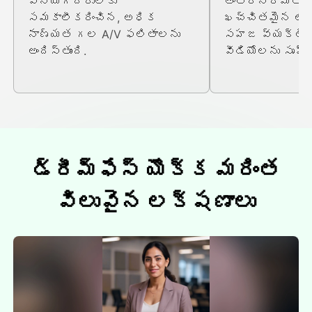
వినియోగదారులకు
అంతర్నిర్మిత సౌ
సమకాలీకరించిన, అధిక
ఖచ్చితమైన లిప్
నాణ్యత గల A/V ఫలితాలను
సహజ వ్యక్త
అందిస్తుంది.
వీడియోలను సృష్టి
డ్రీమ్ఫేస్ యొక్క మరింత
విలువైన లక్షణాలు