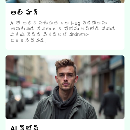
అల్ హగ్
AI తో అధిక నాణ్యత గల Hug వీడియోలను
రూపొందించండి కేవలం ఒక ఫోటోను అప్లోడ్ చేయండి
మరియు కొన్ని సెకన్లలో మాయాజాలం
జరగనివ్వండి.
AI క్లోన్