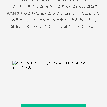
వాయిస్ క్లిప్లు, నేపథ్య సంగీతం లేదా సౌండ్
ఎఫెక్ట్లతో సూచనలు లేదా చిత్రాలను జత చేయండి.
WAN 2.5 ఆడియోను దృశ్యాలతో సంపూర్ణంగా సమలేఖనం
చేస్తుంది, ఒక పాస్ లో ప్రామాణికమైన ప్రసంగం,
వ్యక్తీకరణలు, పరిసర ధ్వనిని అందిస్తుంది.