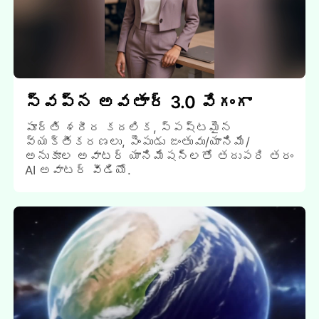
స్వప్న అవతార్ 3.0 వేగంగా
పూర్తి శరీర కదలిక, స్పష్టమైన
వ్యక్తీకరణలు, పెంపుడు జంతువు/యానిమే/
అనుకూల అవాటర్ యానిమేషన్లతో తదుపరి తరం
AI అవాటర్ వీడియో.