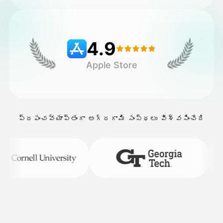
వెల్లులు
4.9
Apple Store
API
ప్రపంచవ్యాప్తంగా అగ్రగామి సంస్థలు విశ్వసించేది