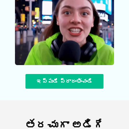
ఇప్పుడే ప్రారంభించండి
తరచుగా అడిగే