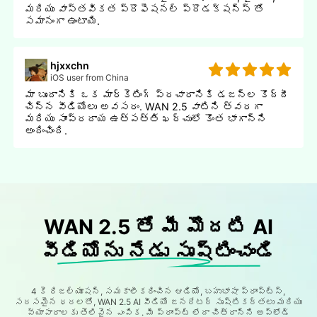
మరియు వాస్తవికత ప్రొఫెషనల్ ప్రొడక్షన్స్ తో
సమానంగా ఉంటాయి.
hjxxchn
iOS user from China
మా బృందానికి ఒక మార్కెటింగ్ ప్రచారానికి డజన్ల కొద్దీ
చిన్న వీడియోలు అవసరం. WAN 2.5 వాటిని త్వరగా
మరియు సాంప్రదాయ ఉత్పత్తి ఖర్చులో కొంత భాగాన్ని
అందించింది.
WAN 2.5 తో మీ మొదటి AI
వీడియోను నేడు సృష్టించండి
4 కె రిజల్యూషన్, సమకాలీకరించిన ఆడియో, బహుభాషా ప్రాంప్ట్స్,
సరసమైన ధరలతో, WAN 2.5 AI వీడియో జనరేటర్ సృష్టికర్తలు మరియు
వ్యాపారాలకు తెలివైన ఎంపిక. మీ ప్రాంప్ట్ లేదా చిత్రాన్ని అప్లోడ్