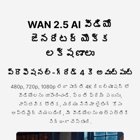
WAN 2.5 AI వీడియో
జెనరేటర్ యొక్క
లక్షణాలు
ప్రొఫెషనల్-గ్రేడ్ 4 కె అవుట్పుట్
480p, 720p, 1080p లేదా పూర్తి 4K రిజల్యూషన్ లో
వీడియోలను రూపొందించండి. ప్రతి ఫ్రేమ్ పదును,
వాస్తవిక భౌతిక, మరియు సినిమా లైటింగ్ కోసం
ఆప్టిమైజ్ చేయబడింది, మీ వీడియోలను ఉత్పత్తికి
సిద్ధంగా చేస్తుంది.