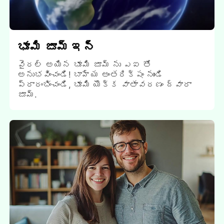
భూమి జూమ్ ఇన్
వైరల్ అయిన భూమి జూమ్ ను ఎఐ తో
అనుభవించండి! బాహ్య అంతరిక్షం నుండి
ప్రారంభించండి, భూమి యొక్క వాతావరణం ద్వారా
జూమ్.