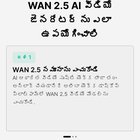
WAN 2.5 AI వీడియో
జెనరేటర్ ను ఎలా
ఉపయోగించాలి
దశ 1
WAN 2.5 నమూనాను ఎంచుకోండి
AI ఆధారిత వీడియో సృష్టి యొక్క తాజా తరం
అన్లాక్ చేయడానికి అలీబా యొక్క డాష్కోప్
ప్లాట్ఫామ్లో WAN 2.5 వీడియో మోడల్ను
ఎంచుకోండి.