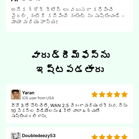
అనేక గ్రోక్ క్లోన్ లు వరుసగా కనిపించే
వైరల్, కంటికి కనిపించే కంటెంట్ ను సృష్టించండి -
మాయా మరియు హాస్య!
వారు డ్రీమ్ఫేస్‌ను
ఇష్టపడతారు
Yaran
iOS user from USA
వీవో 3 తో పోల్చితే, WAN 2.5 వేగంగా మరియు తక్కువ. నేను
10 సెకన్ల వీడియోలను 4 కెలో చాలా ఖర్చుతో
సృష్టించగలిగాను.
Doubledeezy53