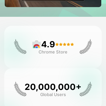
అవతార్ వీడియో
▼
వీడియో
▼
ఫోటో
▼
4.9
ఇతర సాధనాలు
▼
Chrome Store
అన్ని టెంప్లేట్‌లను చూడండి
గ్యాలరీ
20,000,000+
Global Users
బ్లాగ్