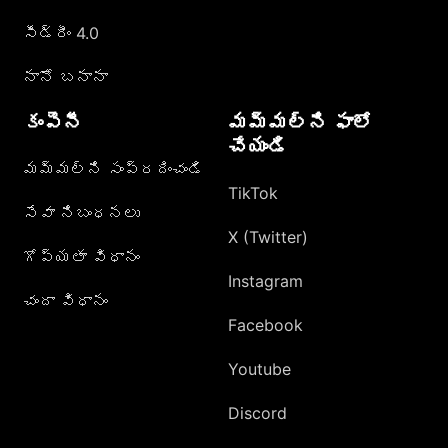
సీడ్రీం 4.0
నానో బనానా
కంపెనీ
మమ్మల్ని ఫాలో
చేయండి
మమ్మల్ని సంప్రదించండి
TikTok
సేవా నిబంధనలు
X (Twitter)
గోప్యతా విధానం
Instagram
చందా విధానం
Facebook
Youtube
Discord