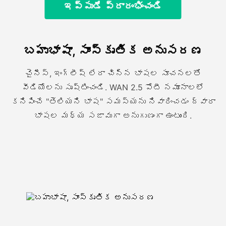
ఇప్పుడే ప్రారంభించండి
బహుభాషా, సాంస్కృతిక అనుసరణ
చైనీస్, ఇంగ్లీష్ లేదా చిన్న భాషల సూచనలతో
వీడియోలను సృష్టించండి. WAN 2.5 పోటీ నమూనాలలో
కనిపించే "తెలియని భాష" సమస్యను నివారించడం ద్వారా
భాషల మధ్య సజావుగా అనుగుణంగా ఉంటుంది.