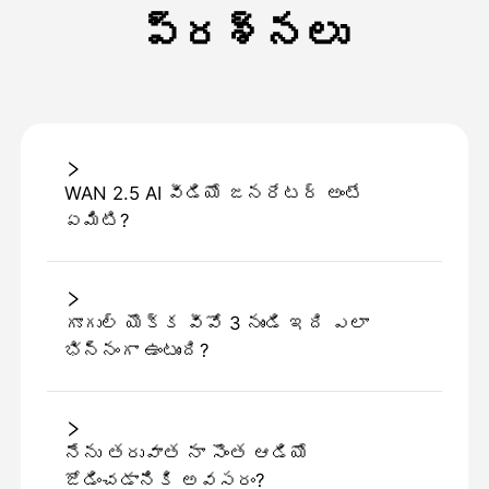
ప్రశ్నలు
WAN 2.5 AI వీడియో జనరేటర్ అంటే
ఏమిటి?
గూగుల్ యొక్క వీవో 3 నుండి ఇది ఎలా
భిన్నంగా ఉంటుంది?
నేను తరువాత నా సొంత ఆడియో
జోడించడానికి అవసరం?