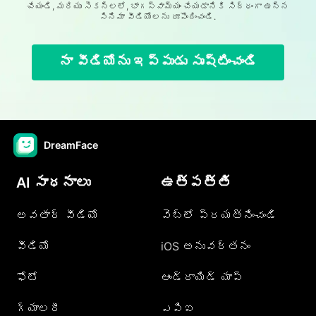
చేయండి, మరియు సెకన్లలో, భాగస్వామ్యం చేయడానికి సిద్ధంగా ఉన్న
సినిమా వీడియోలను రూపొందించండి.
నా వీడియోను ఇప్పుడు సృష్టించండి
DreamFace
AI సాధనాలు
ఉత్పత్తి
అవతార్ వీడియో
వెబ్లో ప్రయత్నించండి
వీడియో
iOS అనువర్తనం
ఫోటో
ఆండ్రాయిడ్ యాప్
గ్యాలరీ
ఎపిఐ