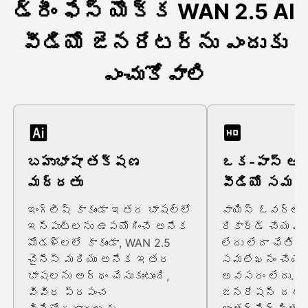
డ్రీం ఫేస్ యొక్క WAN 2.5 AI
వీడియో జెనరేటర్ను ఎందుకు
ఎంచుకోవాలి
బహుభాషా తక్షణ
ఒక-పాస్ ఆడ
మద్దతు
వీడియో సమ
ఇంగ్లీష్ కాకుండా ఇతర భాషల్లో
వాయిస్ ఓవర్లను
ఇన్పుట్లను ఉపయోగించే అనేక
రికార్డ్ చేయ
మోడళ్లలో కాకుండా, WAN 2.5
లేదు లేదా చేతిత
చైనీస్ మరియు అనేక ఇతర
సమలేఖనం చేయ
భాషలను అర్థం చేసుకుంటుంది,
అవసరం లేదు. W
వివిధ ప్రపంచ
జనరేషన్ దశల