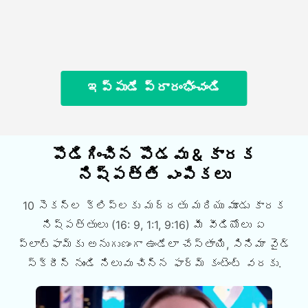
ఇప్పుడే ప్రారంభించండి
పొడిగించిన పొడవు & కారక
నిష్పత్తి ఎంపికలు
10 సెకన్ల క్లిప్లకు మద్దతు మరియు మూడు కారక
నిష్పత్తులు (16: 9, 1:1, 9:16) మీ వీడియోలు ఏ
ప్లాట్ఫామ్కు అనుగుణంగా ఉండేలా చేస్తాయి, సినిమా వైడ్
స్క్రీన్ నుండి నిలువు చిన్న ఫార్మ్ కంటెంట్ వరకు.