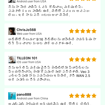
Android user from USA
నేను నా సొంత వాయిస్ ఓవర్ జోడించారు, మరియు లిప్-
సమకాలీకరణ పాయింట్ ఉంది. చేతితో సవరణ అవసరం
లేదు - ఇది నాకు పని గంటలు ఆదా చేసింది.
ChrisJo568
Web user from USA
ఆడియోతో నిలువుగా 9:16 వీడియోలను రూపొందించే సామర్థ్యం నా
టిక్ ప్రచారాలకు ఆట మారే అవకాశం ఉంది.
TILLEON 101
iOS user from USA
నేను ఇంగ్లీష్ మరియు చైనీస్ రెండింటిలోనూ ప్రాంప్ట్లను
ప్రయత్నించాను, రెండూ దోషము లేకుండా పనిచేశాయి. Veo 3
ఎల్లప్పుడూ నాకు సమస్యలు ఇచ్చింది, కానీ WAN 2.5
అది సంపూర్ణ నిర్వహించారు.
pano888
Android user from China
అవుట్పుట్ నాణ్యత అద్భుతమైన ఉంది. భౌతిక, లైటింగ్,