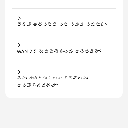
వీడియో ఉత్పత్తి ఎంత సమయం పడుతుంది?
WAN 2.5 ను ఉపయోగించడం ఉచితమేనా?
నేను వాణిజ్యపరంగా వీడియోలను
ఉపయోగించవచ్చా?