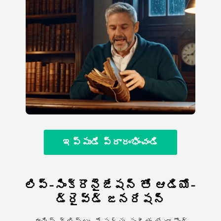
ఇప్పుడే ప్రారంభించండి
లిప్-సింక్రొనైజేషన్ తో ఆడియో-
డ్రైవ్డ్ జనరేషన్