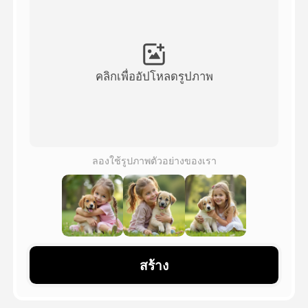
วิดีโออวัตาร์
▼
วิดีโอ AI
▼
คลิกเพื่ออัปโหลดรูปภาพ
รูปถ่าย
▼
เครื่องมืออื่น ๆ
▼
ลองใช้รูปภาพตัวอย่างของเรา
ดูเทมเพลตทั้งหมด
แกลเลอรี่
สร้าง
บล็อก