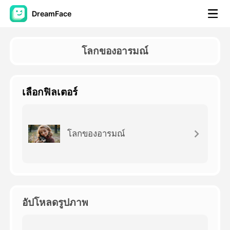
DreamFace
เครื่องมือ AI
โลกของอารมณ์
วิดีโออวัตาร์
▼
เลือกฟิลเตอร์
วิดีโอ AI
▼
รูปถ่าย
▼
โลกของอารมณ์
เครื่องมืออื่น ๆ
▼
ดูทุกเครื่องมือ
อัปโหลดรูปภาพ
เทมเพลต