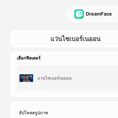
DreamFace
วิดีโออวัตาร์
วิดีโออวัตาร์
แว่นไซเบอร์เนออน
วิดีโอ ลิปซินคอร์
วิดีโออวัตาร์
Hot
Hot
โฟตู ลิปซินคอร์
บาบี้โพดแสต
New
New
เลือกฟิลเตอร์
เพลง:
เครื่องกําเนิดสาว A
อวตาร์ในฝัน 2.0
AI Influencer Gene
New
แว่นไซเบอร์เนออน
อวตาร์ในฝัน 3.0
วิดีโอข่าว
อัปโหลดรูปภาพ