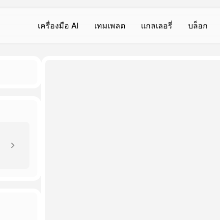
เครื่องมือ AI
เทมเพลต
แกลเลอรี่
บล็อก
วิดีโอ AI
วิดีโอ AI
รูปถ่าย
ร
เ
เครื่องกำเนิดวิดีโอ AI
การสั่นร่างกาย
ข้อความเป็นภาพ
ข
ส
Hot
Hot
Hot
แปลงข้อความเป็นวิดีโอ
จูบ
AI Filter
เ
ส
Hot
New
I
แปลงภาพเป็นวิดีโอ
อ้อมกอด
เครื่องลบพื้นหลัง
ก
โ
Hot
New
rator เครื่องกําเนิด
ปรับปรุงวิดีโอ
เครื่องสร้างกล้ามเนื้อ AI
การเสริมภาพ
เ
เ
New
ลบลายน้ำ
ยิ้ม
เครื่องตรวจจับภาพ AI
ล
ว
New
New
เครื่องมืออื่น ๆ