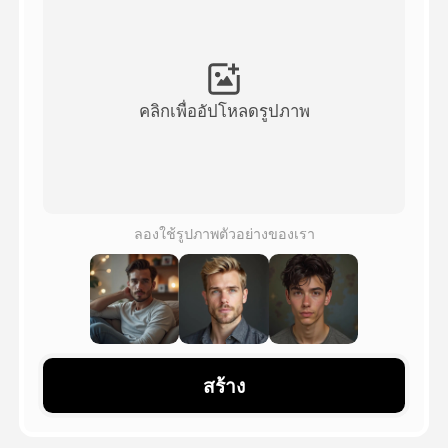
วิดีโออวัตาร์
▼
วิดีโอ AI
▼
คลิกเพื่ออัปโหลดรูปภาพ
รูปถ่าย
▼
เครื่องมืออื่น ๆ
▼
ลองใช้รูปภาพตัวอย่างของเรา
ดูเทมเพลตทั้งหมด
แกลเลอรี่
สร้าง
บล็อก