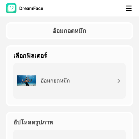
DreamFace
เครื่องมือ AI
อ้อมกอดหมึก
วิดีโออวัตาร์
▼
เลือกฟิลเตอร์
วิดีโอ AI
▼
รูปถ่าย
▼
อ้อมกอดหมึก
เครื่องมืออื่น ๆ
▼
ดูทุกเครื่องมือ
อัปโหลดรูปภาพ
เทมเพลต