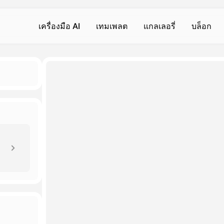
เครื่องมือ AI
เทมเพลต
แกลเลอรี่
บล็อก
วิดีโอ AI
วิดีโอ AI
รูปถ่าย
ร
เ
เครื่องกำเนิดวิดีโอ AI
การสั่นร่างกาย
ข้อความเป็นภาพ
ข
ส
Hot
Hot
Hot
แปลงข้อความเป็นวิดีโอ
จูบ
AI Filter
เ
ส
Hot
New
I
แปลงภาพเป็นวิดีโอ
อ้อมกอด
เครื่องลบพื้นหลัง
ก
โ
Hot
New
rator เครื่องกําเนิด
ปรับปรุงวิดีโอ
เครื่องสร้างกล้ามเนื้อ AI
การเสริมภาพ
เ
เ
New
ลบลายน้ำ
ยิ้ม
เครื่องตรวจจับภาพ AI
ล
ว
New
New
เครื่องมืออื่น ๆ