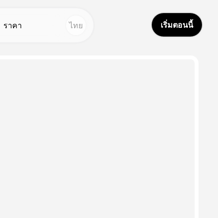
เริ่มตอนนี้
ราคา
ไทย
ูปถ่าย
ครื่องมืออื่น ๆ
้อความเป็นภาพ
ตูดิโอเสียง
Hot
Hot
ครื่องลบพื้นหลัง
ลับใบหน้า
New
ีบลี่ แอล เจเนอเตอร์
ปรแกรมแปลวิดีโอ
New
ครื่องกําเนิดรูป
สียง AI
New
าบู ดอลส์
ิดีโอตลอดชีวิต