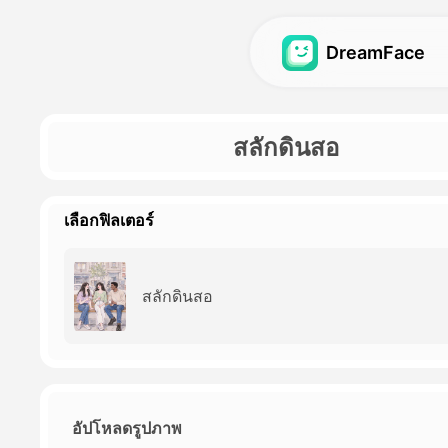
DreamFace
วิดีโออวัตาร์
วิดีโออวัตาร์
สลักดินสอ
วิดีโอ ลิปซินคอร์
วิดีโออวัตาร์
Hot
Hot
โฟตู ลิปซินคอร์
บาบี้โพดแสต
New
New
เลือกฟิลเตอร์
เพลง:
เครื่องกําเนิดสาว A
อวตาร์ในฝัน 2.0
AI Influencer Gene
New
สลักดินสอ
อวตาร์ในฝัน 3.0
วิดีโอข่าว
อัปโหลดรูปภาพ