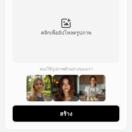
วิดีโออวัตาร์
▼
วิดีโอ AI
▼
คลิกเพื่ออัปโหลดรูปภาพ
รูปถ่าย
▼
เครื่องมืออื่น ๆ
▼
ลองใช้รูปภาพตัวอย่างของเรา
ดูเทมเพลตทั้งหมด
แกลเลอรี่
สร้าง
บล็อก