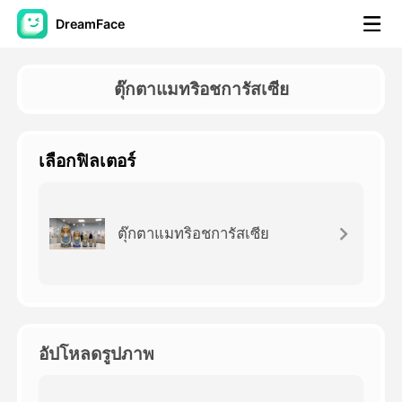
DreamFace
เครื่องมือ AI
ตุ๊กตาแมทริอชการัสเซีย
วิดีโออวัตาร์
▼
เลือกฟิลเตอร์
วิดีโอ AI
▼
รูปถ่าย
▼
ตุ๊กตาแมทริอชการัสเซีย
เครื่องมืออื่น ๆ
▼
ดูทุกเครื่องมือ
อัปโหลดรูปภาพ
เทมเพลต