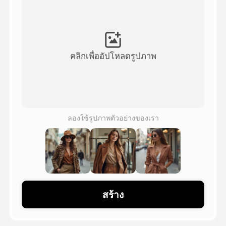
วิดีโออวัตาร์
▼
วิดีโอ AI
▼
คลิกเพื่ออัปโหลดรูปภาพ
รูปถ่าย
▼
เครื่องมืออื่น ๆ
▼
ลองใช้รูปภาพตัวอย่างของเรา
ดูเทมเพลตทั้งหมด
แกลเลอรี่
สร้าง
บล็อก