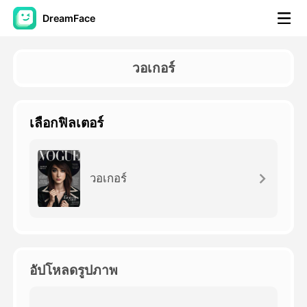
DreamFace
เครื่องมือ AI
วอเกอร์
วิดีโออวัตาร์
▼
เลือกฟิลเตอร์
วิดีโอ AI
▼
รูปถ่าย
▼
วอเกอร์
เครื่องมืออื่น ๆ
▼
ดูทุกเครื่องมือ
อัปโหลดรูปภาพ
เทมเพลต