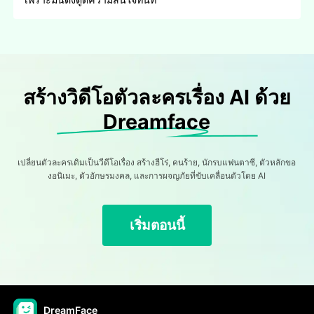
สร้างวิดีโอตัวละครเรื่อง AI ด้วย
Dreamface
เปลี่ยนตัวละครเดิมเป็นวีดีโอเรื่อง สร้างฮีโร่, คนร้าย, นักรบแฟนตาซี, ตัวหลักขอ
งอนิเมะ, ตัวอักษรมงคล, และการผจญภัยที่ขับเคลื่อนตัวโดย AI
เริ่มตอนนี้
DreamFace