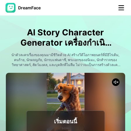
DreamFace
เครื่องมือ AI
AI Story Character
วิดีโออวัตาร์
▼
Generator เครื่องกําเนิด
ตัว
วิดีโอ AI
นําตัวละครเรื่องของคุณมามีชีวิตด้วย AI สร้างวีดีโอภาพยนตร์ที่มีฮีโร่เดิม,
▼
คนร้าย, นักผจญภัย, นักรบแฟนตาซี, พระเอกของอนิเมะ, นักสํารวจของ
วิทยาศาสตร์, สัตว์มงคล, และบุคลิกที่ไม่ลืม ไม่ว่าจะเป็นการสร้างตัวละคร
ในนิยาย ซีรี่ย์โซเชียล, ตัวหลักเกม หรือจักรวาลในนิยาย ดรีมเฟส เปลี่ยน
รูปถ่าย
▼
ความคิด รูปภาพ และคําแนะนําให้เป็นวีดีที่พึ่งตัวละครเต็มไปด้วยบุคลิก
และการเล่าเรื่อง
เครื่องมืออื่น ๆ
▼
ดูทุกเครื่องมือ
เริ่มตอนนี้
เทมเพลต