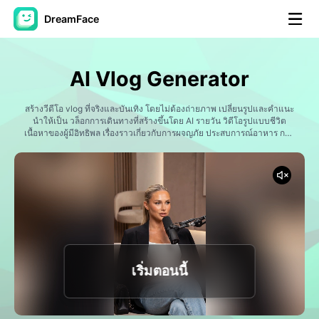
DreamFace
เครื่องมือ AI
AI Vlog Generator
วิดีโออวัตาร์
▼
สร้างวีดีโอ vlog ที่จริงและบันเทิง โดยไม่ต้องถ่ายภาพ เปลี่ยนรูปและคําแนะ
นําให้เป็น วล็อกการเดินทางที่สร้างขึ้นโดย AI รายวัน วิดีโอรูปแบบชีวิต
วิดีโอ AI
เนื้อหาของผู้มีอิทธิพล เรื่องราวเกี่ยวกับการผจญภัย ประสบการณ์อาหาร การ
▼
ออกกําลังกาย และวิดีโอที่พร้อมสําหรับสื่อสังคม ดรีมเฟส ช่วยคุณสร้าง
เนื้อหาที่รวยและน่าสนใจในวินาที
รูปถ่าย
▼
เครื่องมืออื่น ๆ
▼
ดูทุกเครื่องมือ
เริ่มตอนนี้
เทมเพลต