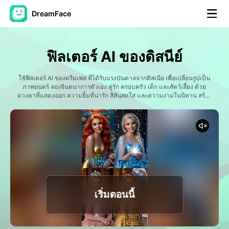
DreamFace
เครื่องมือ AI
ฟิลเตอร์ AI ของดิสนีย์
วิดีโออวัตาร์
▼
ใช้ฟิลเตอร์ AI ของดรีมเฟส ที่ได้รับแรงบันดาลจากดิสเนีย เพื่อเปลี่ยนรูปเป็น
ภาพยนตร์ ลองจินตนาการตัวเอง คู่รัก ครอบครัว เด็ก และสัตว์เลี้ยง ด้วย
วิดีโอ AI
ดวงตาที่แสดงออก ความยิ้มที่น่ารัก สีสันสดใส และความงามในนิทาน สร้าง
▼
อวัตเตอร์สื่อสังคม ของที่ระลึกที่น่าจดจํา และงานศิลป์ที่น่าหลงในวินาที โดย
ใช้การสร้างภาพ AI ที่ทันสมัย
รูปถ่าย
▼
เครื่องมืออื่น ๆ
▼
ดูทุกเครื่องมือ
เริ่มตอนนี้
เทมเพลต