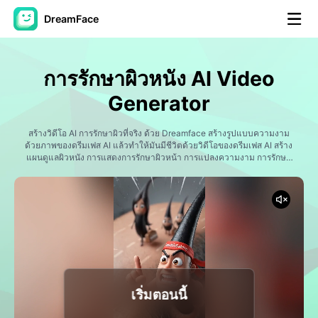
DreamFace
เครื่องมือ AI
การรักษาผิวหนัง AI Video
วิดีโออวัตาร์
▼
Generator
วิดีโอ AI
สร้างวิดีโอ AI การรักษาผิวที่จริง ด้วย Dreamface สร้างรูปแบบความงาม
▼
ด้วยภาพของดรีมเฟส AI แล้วทําให้มันมีชีวิตด้วยวิดีโอของดรีมเฟส AI สร้าง
แผนดูแลผิวหนัง การแสดงการรักษาผิวหน้า การแปลงความงาม การรักษา
สิว การสัมผัสสปา เนื้อหาแบบผิวหนัง การแสดงสินค้า วิดีโอการดูแลตัวเอง
รูปถ่าย
▼
และเนื้อหาการดูแลผิวหนัง เหมาะสําหรับแบรนด์ความงาม ผู้มีอิทธิพลใน
การดูแลผิวหนัง ผู้สร้างความสุข สุขภาพ สปา คลินิก และผู้ขายสื่อสังคม ที่
ต้องการสร้างวีดีโอความงามอย่างมืออา โดยไม่ต้องถ่ายภาพ
เครื่องมืออื่น ๆ
▼
ดูทุกเครื่องมือ
เริ่มตอนนี้
เทมเพลต