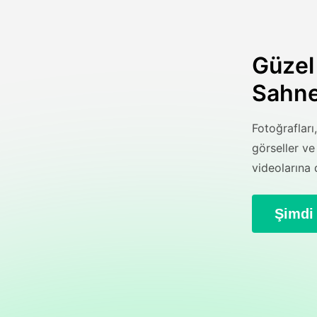
Güzel
Sahne
Fotoğrafları
görseller v
videolarına 
Şimdi