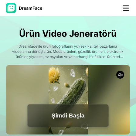
DreamFace
Yapay Zeka Araçları
Ürün Video Jeneratörü
Avatar Video
▼
Dreamface ile ürün fotoğraflarını yüksek kaliteli pazarlama
videolarına dönüştürün. Moda ürünleri, güzellik ürünleri, elektronik
AI Video
ürünler, yiyecek, ev eşyaları veya herhangi bir fiziksel ürünleri
▼
görüntüleyin ve dakika ilgi çekici promosyon videoları oluşturun.
Ürün vitrinleri, yaşam tarzı reklamları, kutu açma sahneleri,
sinematik yakın çekimleri, etkileyiciler tarzı içerikleri ve katılımını
Fotoğraf
▼
artırmak ve satışlarını artırmak için tasarlanmış sosyal medya
kampanyaları oluşturun.
Diğer Araçlar
▼
Tüm araçları görüntüle
Şimdi Başla
Şablonlar