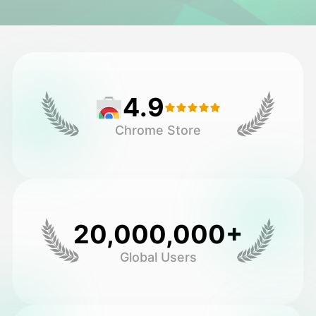
Avatar Video
▼
AI Video
▼
4.9
Fotoğraf
▼
Chrome Store
Diğer Araçlar
▼
Tüm şablonları görüntüle
20,000,000+
Galeri
Global Users
Blog