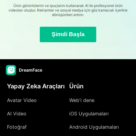
Ürün görüntülerini ve ipuçlarını kullanarak AI ile profesyonel ürün
videoları oluştur. Reklamlar ve sosyal medya için göz kamacak içerikle
dönüşümleri artırın.
Şimdi Başla
DreamFace
Yapay Zeka Araçları
Ürün
Avatar Video
Web'i dene
AI Video
iOS Uygulamaları
Fotoğraf
Android Uygulamaları