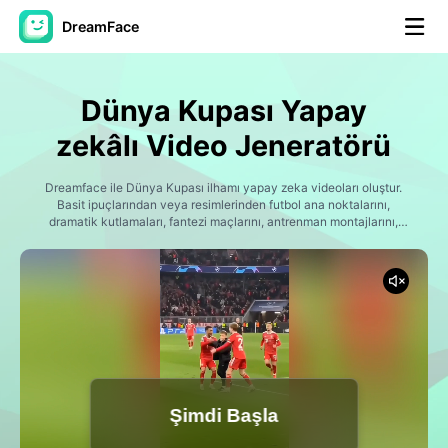
DreamFace
Yapay Zeka Araçları
Dünya Kupası Yapay
Avatar Video
▼
zekâlı Video Jeneratörü
AI Video
Dreamface ile Dünya Kupası ilhamı yapay zeka videoları oluştur.
▼
Basit ipuçlarından veya resimlerinden futbol ana noktalarını,
dramatik kutlamaları, fantezi maçlarını, antrenman montajlarını,
hayranların tepkilerini ve sinematik futbol hikayelerini oluştur.
Fotoğraf
▼
Kendinizi, arkadaşlarınızı, yapay zeka karakterlerinizi veya kurgusal
takımlarınızı futbol yıldızlarına dönüştürün ve TikTok Instagram
Reels YouTube Shorts ve spor toplulukları için ilgi çekici içerikler
Diğer Araçlar
▼
oluşturun.
Tüm araçları görüntüle
Şimdi Başla
Şablonlar