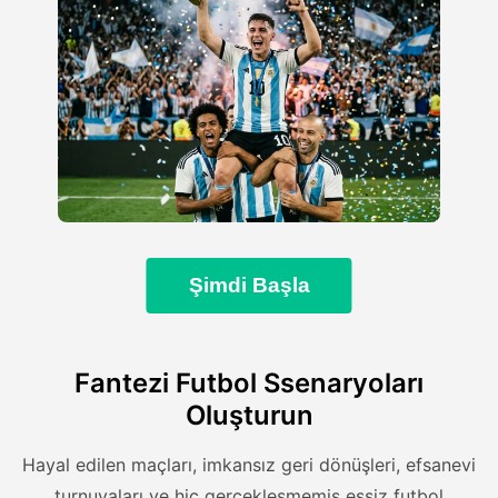
Şimdi Başla
Fantezi Futbol Ssenaryoları
Oluşturun
Hayal edilen maçları, imkansız geri dönüşleri, efsanevi
turnuvaları ve hiç gerçekleşmemiş eşsiz futbol