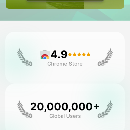
Avatar Video
▼
AI Video
▼
Fotoğraf
▼
4.9
Diğer Araçlar
▼
Chrome Store
Tüm şablonları görüntüle
Galeri
20,000,000+
Global Users
Blog