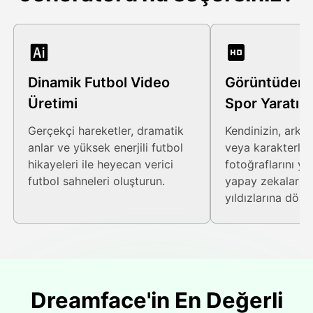
Dinamik Futbol Video
Görüntüden 
Üretimi
Spor Yaratım
Gerçekçi hareketler, dramatik
Kendinizin, arkad
anlar ve yüksek enerjili futbol
veya karakterleri
hikayeleri ile heyecan verici
fotoğraflarını yü
futbol sahneleri oluşturun.
yapay zekaları il
yıldızlarına dönü
Dreamface'in En Değerli