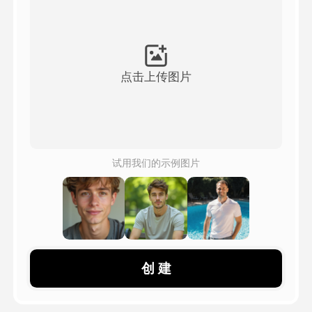
頭像視頻
▼
AI視頻
▼
点击上传图片
AI照片
▼
其他工具
▼
试用我们的示例图片
查看所有模板
圖庫
创 建
部落格