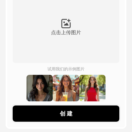
頭像視頻
▼
AI視頻
▼
点击上传图片
AI照片
▼
其他工具
▼
试用我们的示例图片
查看所有模板
圖庫
创 建
部落格