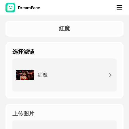
DreamFace
人工智慧工具
紅魔
頭像視頻
▼
选择滤镜
AI視頻
▼
AI照片
▼
紅魔
其他工具
▼
查看所有工具
上传图片
模板