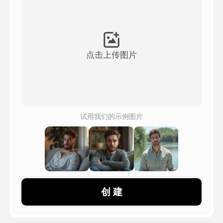
頭像視頻
▼
AI視頻
▼
点击上传图片
AI照片
▼
其他工具
▼
试用我们的示例图片
查看所有模板
圖庫
创 建
部落格