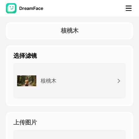
DreamFace
人工智慧工具
核桃木
頭像視頻
▼
选择滤镜
AI視頻
▼
AI照片
▼
核桃木
其他工具
▼
查看所有工具
上传图片
模板