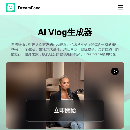
DreamFace
人工智慧工具
AI Vlog生成器
頭像視頻
▼
無需拍攝，打造逼真有趣的vlog視頻。把照片和提示變成AI生成的旅行
vlog、日常生活、生活方式視頻、網紅內容、冒險故事、美食體驗、購
AI視頻
物旅行、健身之旅，以及社交媒體就緒的視頻。Dreamface幫助您在幾
▼
分鐘內創建豐富、身臨其境的vlog內容。
AI照片
▼
其他工具
▼
查看所有工具
立即開始
模板