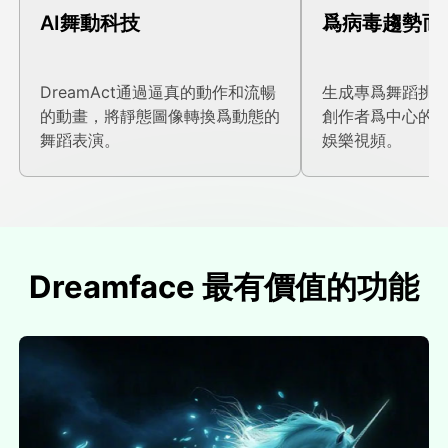
AI舞動科技
爲病毒趨勢而
DreamAct通過逼真的動作和流暢
生成專爲舞蹈挑
的動畫，將靜態圖像轉換爲動態的
創作者爲中心的
舞蹈表演。
娛樂視頻。
Dreamface 最有價值的功能