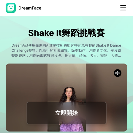
DreamFace
人工智慧工具
Shake It舞蹈挑戰賽
頭像視頻
▼
DreamAct使用先進的AI運動技術將照片轉化爲有趣的Shake It Dance
Challenge視頻。以流行的社會編舞、節奏動作、創作者文化、短片娛
AI視頻
樂爲靈感，創作病毒式舞蹈片段。把人像、頭像、名人、寵物、人物變
▼
成專爲TikTok、Reels、短褲設計的吸睛舞蹈表演。
AI照片
▼
其他工具
▼
查看所有工具
立即開始
模板