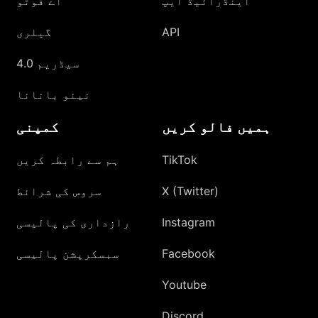
اینڈرائیڈ ایپ
اے فوٹو
API
گیلری
سیڈریم 4.0
نینو بانانا
ہمیں فالو کریں
کمپنی
TikTok
ہم سے رابطہ کریں
X (Twitter)
سروس کی شرائط
Instagram
رازداری کی پالیسی
Facebook
سبسکرپشن پالیسی
Youtube
Discord