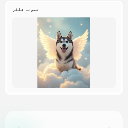
نمونہ فلٹر
قیمتوں کی فہرست
API