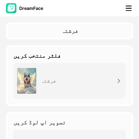
DreamFace
مصنوعی ذہانت کے اوزار
فرشتہ
اویٹار ویڈیو
▼
فلٹر منتخب کریں
اے ویڈیو
▼
اے فوٹو
▼
فرشتہ
دیگر اوزار
▼
تمام اوزار دیکھیں
تصویر اپ لوڈ کریں
ٹیمپلیٹس