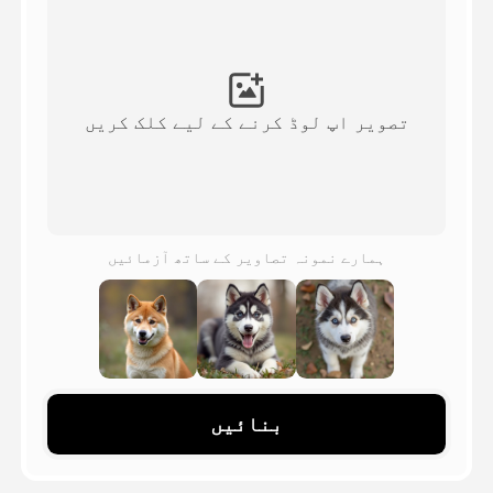
اویٹار ویڈیو
▼
اے ویڈیو
▼
تصویر اپ لوڈ کرنے کے لیے کلک کریں
اے فوٹو
▼
دیگر اوزار
▼
ہمارے نمونہ تصاویر کے ساتھ آزمائیں
تمام ٹیمپلیٹس دیکھیں
گیلری
بنائیں
بلاگ