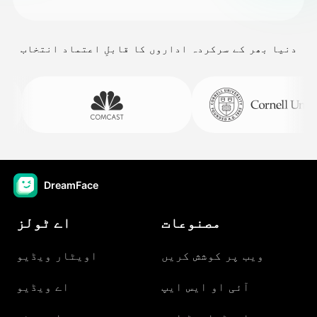
دنیا بھر کے سرکردہ اداروں کا قابلِ اعتماد انتخاب
DreamFace
مصنوعات
اے ٹولز
ویب پر کوشش کریں
اویٹار ویڈیو
آئی او ایس ایپ
اے ویڈیو