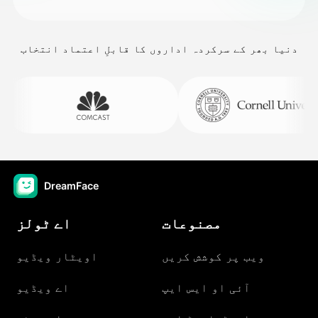
دنیا بھر کے سرکردہ اداروں کا قابلِ اعتماد انتخاب
DreamFace
مصنوعات
اے ٹولز
ویب پر کوشش کریں
اویٹار ویڈیو
آئی او ایس ایپ
اے ویڈیو