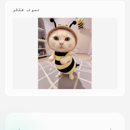
نمونہ فلٹر
قیمتوں کی فہرست
API