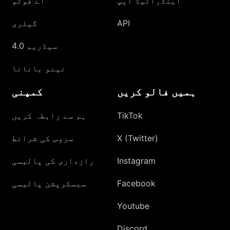
اینڈرائیڈ ایپ
اے فوٹو
API
گیلری
سیڈریم 4.0
نینو بانانا
ہمیں فالو کریں
کمپنی
TikTok
ہم سے رابطہ کریں
X (Twitter)
سروس کی شرائط
Instagram
رازداری کی پالیسی
Facebook
سبسکرپشن پالیسی
Youtube
Discord