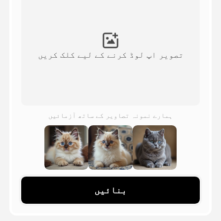
اویٹار ویڈیو
▼
اے ویڈیو
▼
تصویر اپ لوڈ کرنے کے لیے کلک کریں
اے فوٹو
▼
دیگر اوزار
▼
ہمارے نمونہ تصاویر کے ساتھ آزمائیں
تمام ٹیمپلیٹس دیکھیں
گیلری
بنائیں
بلاگ