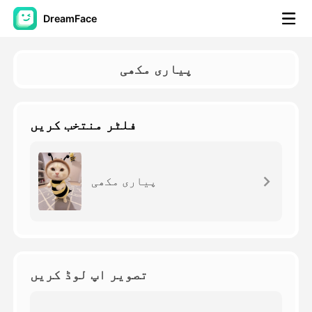
DreamFace
مصنوعی ذہانت کے اوزار
پیاری مکھی
اویٹار ویڈیو
▼
فلٹر منتخب کریں
اے ویڈیو
▼
اے فوٹو
▼
پیاری مکھی
دیگر اوزار
▼
تمام اوزار دیکھیں
تصویر اپ لوڈ کریں
ٹیمپلیٹس