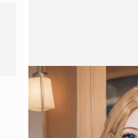
دیگر اوزار
آواز اسٹوڈیو
Hot
چہرہ تبدیل کرنا
New
ویڈیو ترجمہ
New
مصنوعی ذہانت آواز
زندگی بھر ویڈیو