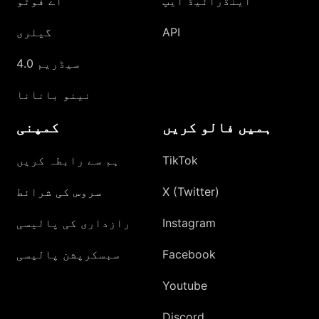
اینڈرائیڈ ایپ
اے فوٹو
API
گیلری
سیڈریم 4.0
نینو بانانا
ہمیں فالو کریں
کمپنی
TikTok
ہم سے رابطہ کریں
X (Twitter)
سروس کی شرائط
Instagram
رازداری کی پالیسی
Facebook
سبسکرپشن پالیسی
Youtube
Discord