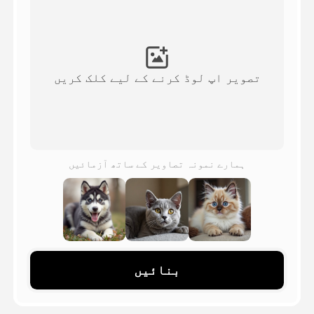
اویٹار ویڈیو
▼
اے ویڈیو
▼
تصویر اپ لوڈ کرنے کے لیے کلک کریں
اے فوٹو
▼
دیگر اوزار
▼
ہمارے نمونہ تصاویر کے ساتھ آزمائیں
تمام ٹیمپلیٹس دیکھیں
گیلری
بنائیں
بلاگ