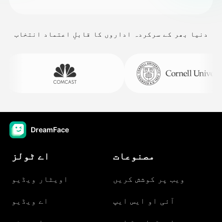
دنیا بھر کے سرکردہ اداروں کا قابلِ اعتماد انتخاب
DreamFace
مصنوعات
اے ٹولز
ویب پر کوشش کریں
اویٹار ویڈیو
آئی او ایس ایپ
اے ویڈیو