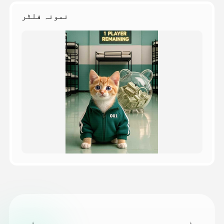
نمونہ فلٹر
قیمتوں کی فہرست
API