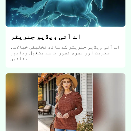
اے آئی ویڈیو جنریٹر
اے آئی ویڈیو جنریٹر کے ساتھ تخلیقی خیالات،
سکرپٹ اور بصری تصورات سے مشغول ویڈیوز
بنائیں.