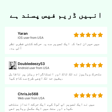
انہیں ڈریم فیس پسند ہے
Yaran
iOS user from USA
میں حیران تھا کہ ایک تصویر سے یہ حرکت کتنی فطری نظر
آتی ہے۔
Doubledeezy53
Android user from USA
متحرک ویڈیوز نے ٹک ٹاک اور انسٹاگرام ریلز پر ناقابل
یقین حد تک اچھی طرح سے کام کیا.
ChrisJo568
Web user from USA
میں نے ایک تصویر اپ لوڈ کی، ایک حرکت انداز منتخب
کیا، اور منٹ میں ایک مکمل ویڈیو تھی.