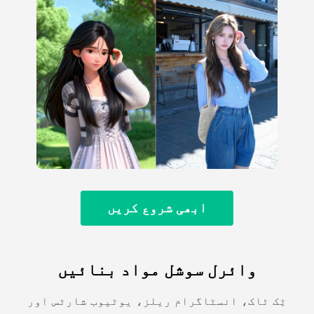
ابھی شروع کریں
وائرل سوشل مواد بنائیں
ٹِک ٹاک، انسٹاگرام ریلز، یوٹیوب شارٹس اور