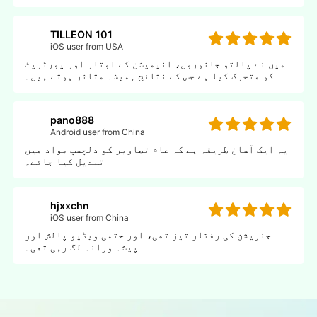
TILLEON 101
iOS user from USA
میں نے پالتو جانوروں، انیمیشن کے اوتار اور پورٹریٹ
کو متحرک کیا ہے جس کے نتائج ہمیشہ متاثر ہوتے ہیں۔
pano888
Android user from China
یہ ایک آسان طریقہ ہے کہ عام تصاویر کو دلچسپ مواد میں
تبدیل کیا جائے۔
hjxxchn
iOS user from China
جنریشن کی رفتار تیز تھی، اور حتمی ویڈیو پالش اور
پیشہ ورانہ لگ رہی تھی۔