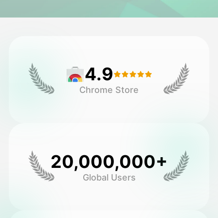
اویٹار ویڈیو
▼
اے ویڈیو
▼
4.9
اے فوٹو
▼
Chrome Store
دیگر اوزار
▼
تمام ٹیمپلیٹس دیکھیں
20,000,000+
گیلری
Global Users
بلاگ