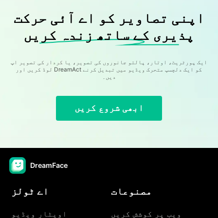
اپنی تصاویر کو اے آئی حرکت
پذیری کے ساتھ زندہ کریں
ایک پورٹریٹ، اوتار، پالتو جانوروں کی تصویر، یا کردار کی تصویر اپ
لوڈ کریں اور DreamAct کو ایک دلچسپ متحرک ویڈیو میں تبدیل کرنے
دیں۔
ابھی شروع کریں
DreamFace
مصنوعات
اے ٹولز
ویب پر کوشش کریں
اویٹار ویڈیو