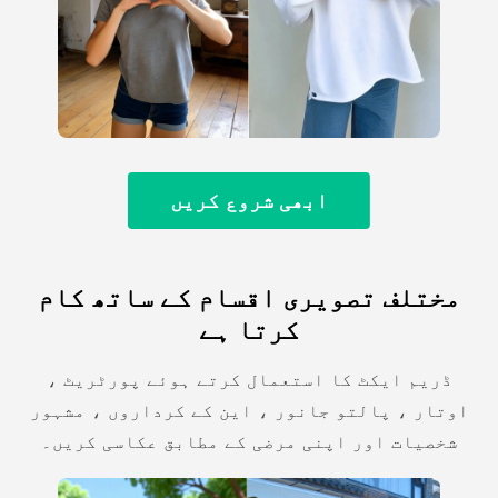
ابھی شروع کریں
مختلف تصویری اقسام کے ساتھ کام
کرتا ہے
ڈریم ایکٹ کا استعمال کرتے ہوئے پورٹریٹ ،
اوتار ، پالتو جانور ، این کے کرداروں ، مشہور
شخصیات اور اپنی مرضی کے مطابق عکاسی کریں۔