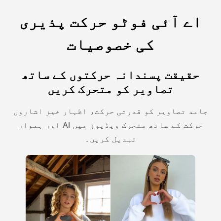
اے آئی فوٹو حرکت پذیری
کی خصوصیات
حقیقت پسندانہ حرکتوں کے ساتھ
تصاویر کو متحرک کریں
جامد تصاویر کو قدرتی حرکت، اظہار خیز اشاروں
اور ہموار AI حرکت کے ساتھ متحرک ویڈیوز میں
تبدیل کریں۔