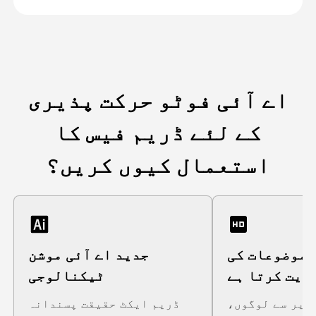
اے آئی فوٹو حرکت پذیری
کے لئے ڈریم فیس کا
استعمال کیوں کریں؟
 موضوعات کی
جدید اے آئی موشن
ایت کرتا ہے
ٹیکنالوجی
ویر سے لوگوں،
ڈریم ایکٹ حقیقت پسندانہ