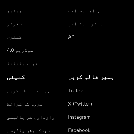
آئی او ایس ایپ
اے ویڈیو
اینڈرائیڈ ایپ
اے فوٹو
API
گیلری
سیڈریم 4.0
نینو بانانا
ہمیں فالو کریں
کمپنی
TikTok
ہم سے رابطہ کریں
X (Twitter)
سروس کی شرائط
Instagram
رازداری کی پالیسی
Facebook
سبسکرپشن پالیسی