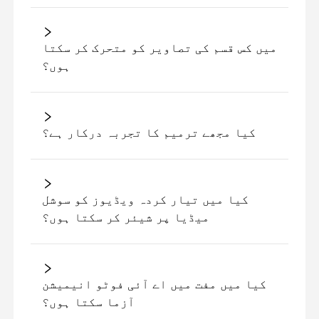
میں کس قسم کی تصاویر کو متحرک کر سکتا
ہوں؟
کیا مجھے ترمیم کا تجربہ درکار ہے؟
کیا میں تیار کردہ ویڈیوز کو سوشل
میڈیا پر شیئر کر سکتا ہوں؟
کیا میں مفت میں اے آئی فوٹو انیمیشن
آزما سکتا ہوں؟