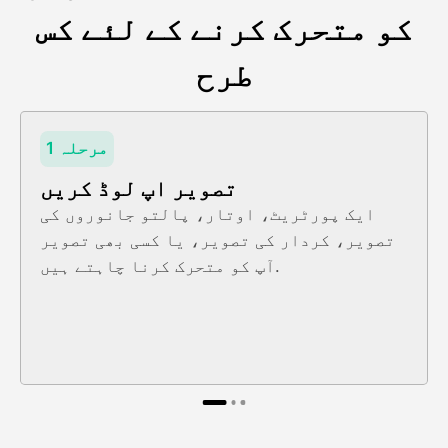
کو متحرک کرنے کے لئے کس
طرح
مرحلہ 1
تصویر اپ لوڈ کریں
ایک پورٹریٹ، اوتار، پالتو جانوروں کی
تصویر، کردار کی تصویر، یا کسی بھی تصویر
آپ کو متحرک کرنا چاہتے ہیں.