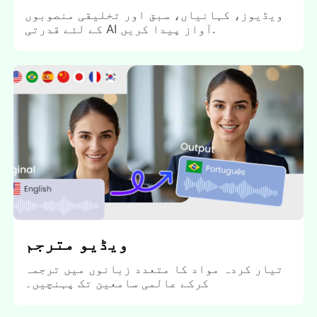
ویڈیوز، کہانیاں، سبق اور تخلیقی منصوبوں
کے لئے قدرتی AI آواز پیدا کریں.
ویڈیو مترجم
تیار کردہ مواد کا متعدد زبانوں میں ترجمہ
کرکے عالمی سامعین تک پہنچیں۔