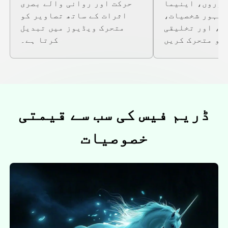
نوروں، اینیما
حرکت اور روانی والے بصری
مشہور شخصیات،
اثرات کے ساتھ تصاویر کو
ر، اور تخلیقی
متحرک ویڈیوز میں تبدیل
کرتا ہے۔
ڈریم فیس کی سب سے قیمتی
خصوصیات