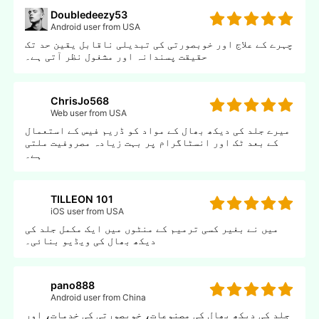
Doubledeezy53
Android user from USA
چہرے کے علاج اور خوبصورتی کی تبدیلی ناقابل یقین حد تک
حقیقت پسندانہ اور مشغول نظر آتی ہے۔
ChrisJo568
Web user from USA
میرے جلد کی دیکھ بھال کے مواد کو ڈریم فیس کے استعمال
کے بعد ٹک اور انسٹاگرام پر بہت زیادہ مصروفیت ملتی
ہے۔
TILLEON 101
iOS user from USA
میں نے بغیر کسی ترمیم کے منٹوں میں ایک مکمل جلد کی
دیکھ بھال کی ویڈیو بنائی۔
pano888
Android user from China
جلد کی دیکھ بھال کی مصنوعات، خوبصورتی کی خدمات، اور