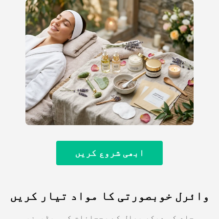
ابھی شروع کریں
وائرل خوبصورتی کا مواد تیار کریں
جلد کی دیکھ بھال کے رجحانات کی ویڈیوز،