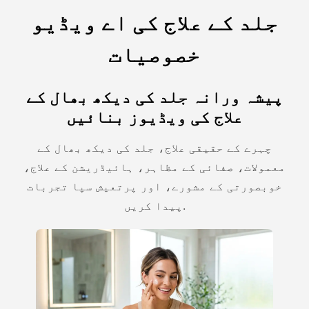
جلد کے علاج کی اے ویڈیو
خصوصیات
پیشہ ورانہ جلد کی دیکھ بھال کے
علاج کی ویڈیوز بنائیں
چہرے کے حقیقی علاج، جلد کی دیکھ بھال کے
معمولات، صفائی کے مظاہر، ہائیڈریشن کے علاج،
خوبصورتی کے مشورے، اور پرتعیش سپا تجربات
پیدا کریں.