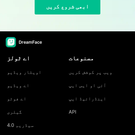
ابھی شروع کریں
DreamFace
مصنوعات
اے ٹولز
ویب پر کوشش کریں
اویٹار ویڈیو
آئی او ایس ایپ
اے ویڈیو
اینڈرائیڈ ایپ
اے فوٹو
API
گیلری
سیڈریم 4.0