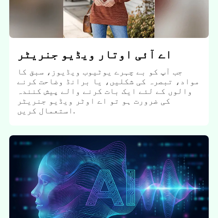
اے آئی اوتار ویڈیو جنریٹر
جب آپ کو بے چہرے یوٹیوب ویڈیوز، سبق کا
مواد، تبصرہ کی شکلیں، یا برانڈ وضاحت کرنے
والوں کے لئے ایک بات کرنے والے پیش کنندہ
کی ضرورت ہو تو اے اوٹر ویڈیو جنریٹر
استعمال کریں.