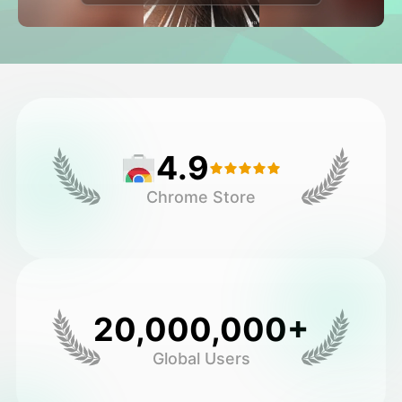
اویٹار ویڈیو
▼
اے ویڈیو
▼
اے فوٹو
▼
4.9
دیگر اوزار
▼
Chrome Store
تمام ٹیمپلیٹس دیکھیں
گیلری
20,000,000+
Global Users
بلاگ