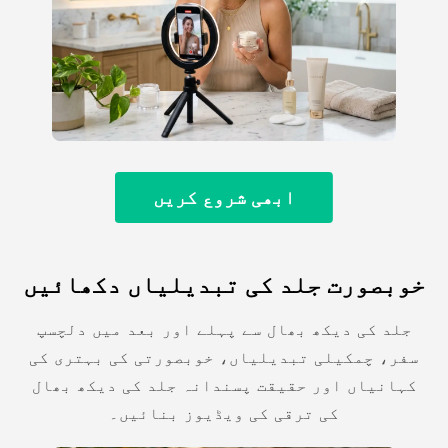
ابھی شروع کریں
خوبصورت جلد کی تبدیلیاں دکھائیں
جلد کی دیکھ بھال سے پہلے اور بعد میں دلچسپ
سفر، چمکیلی تبدیلیاں، خوبصورتی کی بہتری کی
کہانیاں اور حقیقت پسندانہ جلد کی دیکھ بھال
کی ترقی کی ویڈیوز بنائیں۔