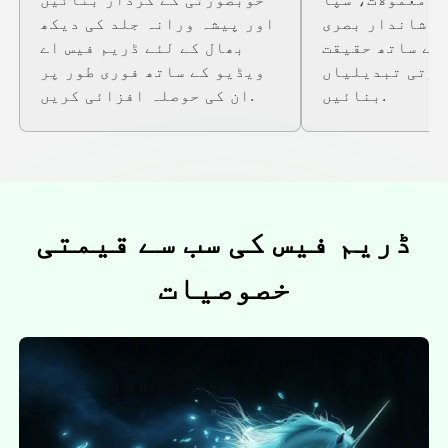
ر شاندار بصری
اور پیشہ ورانہ جلد کی دیکھ
کے ساتھ حقیقت
بھال کے لئے ڈریم فیس اے
ورتی تبدیلیاں
ویڈیو کے ساتھ فوری طور پر
بنائیں.
ان کی حوصلہ افزائی کریں.
ڈریم فیس کی سب سے قیمتی
خصوصیات