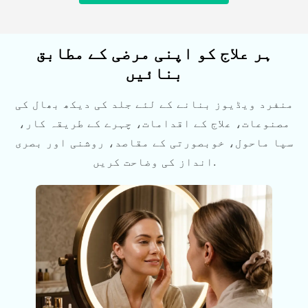
ہر علاج کو اپنی مرضی کے مطابق
بنائیں
منفرد ویڈیوز بنانے کے لئے جلد کی دیکھ بھال کی
مصنوعات، علاج کے اقدامات، چہرے کے طریقہ کار،
سپا ماحول، خوبصورتی کے مقاصد، روشنی اور بصری
انداز کی وضاحت کریں.