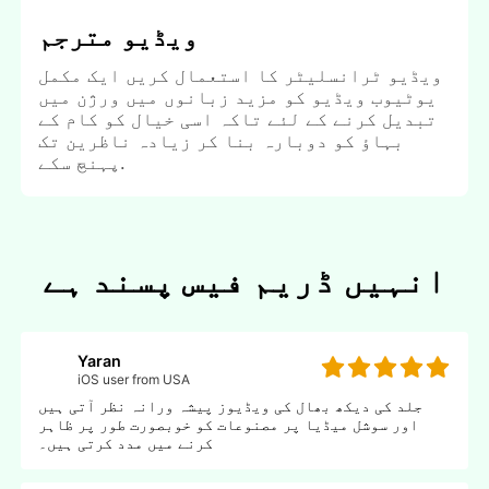
ویڈیو مترجم
ویڈیو ٹرانسلیٹر کا استعمال کریں ایک مکمل
یوٹیوب ویڈیو کو مزید زبانوں میں ورژن میں
تبدیل کرنے کے لئے تاکہ اسی خیال کو کام کے
بہاؤ کو دوبارہ بنا کر زیادہ ناظرین تک
پہنچ سکے.
انہیں ڈریم فیس پسند ہے
Yaran
iOS user from USA
جلد کی دیکھ بھال کی ویڈیوز پیشہ ورانہ نظر آتی ہیں
اور سوشل میڈیا پر مصنوعات کو خوبصورت طور پر ظاہر
کرنے میں مدد کرتی ہیں۔