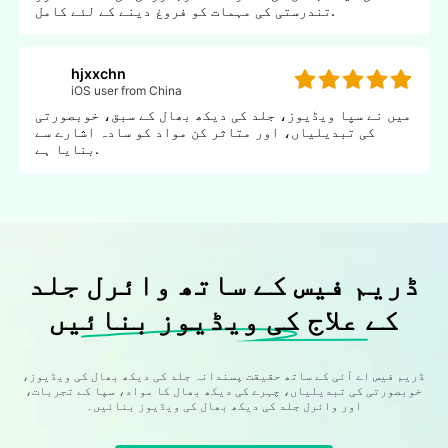
تندرستی کی مہمات کو فروغ دینے کے لئے کامل.
hjxxchn
iOS user from China
میں نے سپا ویڈیوز، جلد کی دیکھ بھال کے سبق، خوبصورتی
کی تبدیلیاں، اور متاثر کن مواد کو سادہ اشارے سے
بنایا ہے.
ڈریم فیس کے ساتھ وائرل جلد
کے علاج کی ویڈیوز بنائیں
ڈریم فیس اے آئی کے ساتھ حقیقت پسندانہ جلد کی دیکھ بھال کی ویڈیوز،
خوبصورتی کی تبدیلیاں، چہرے کی دیکھ بھال کا مواد، سپا کے تجربات،
اور وائرل جلد کی دیکھ بھال کی ویڈیوز بنائیں۔