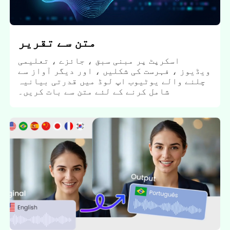
متن سے تقریر
اسکرپٹ پر مبنی سبق ، جائزے ، تعلیمی
ویڈیوز ، فہرست کی شکلیں ، اور دیگر آواز سے
چلنے والے یوٹیوب اپ لوڈ میں قدرتی بیانیہ
شامل کرنے کے لئے متن سے بات کریں۔