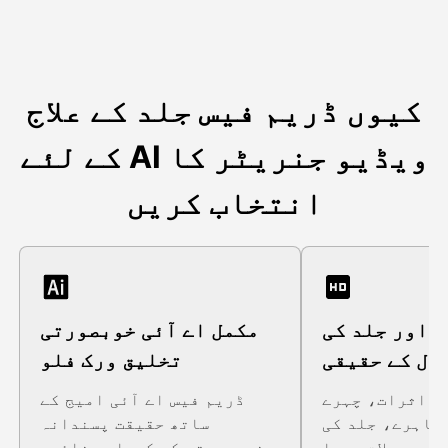
کیوں ڈریم فیس جلد کے علاج
کے لئے AI ویڈیو جنریٹر کا
انتخاب کریں
 اور جلد کی
مکمل اے آئی خوبصورتی
ال کے حقیقی
تخلیق ورک فلو
منظر
ے اثرات، چہرے
ڈریم فیس اے آئی امیج کے
مظاہرے، جلد کی
ساتھ حقیقت پسندانہ
ے معمولات، سپا
خوبصورتی کے کردار بنائیں