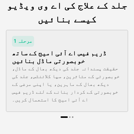
جلد کے علاج کی اے وی ویڈیو
کیسے بنائیں
مرحلہ 1
ڈریم فیس اے آئی امیج کے ساتھ
خوبصورتی ماڈل بنائیں
حقیقت پسندانہ جلد کی دیکھ بھال کے ماڈل،
خوبصورتی کے متاثرین، سپا کلائنٹس، جلد کی
دیکھ بھال کے ماہرین، یا اپنی مرضی کے
خوبصورتی کے کردار بنانے کے لئے ڈریم فیس
اے آئی امیج کا استعمال کریں۔