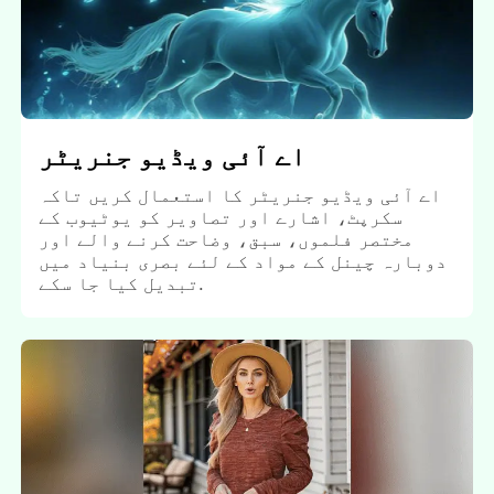
اے آئی ویڈیو جنریٹر
اے آئی ویڈیو جنریٹر کا استعمال کریں تاکہ
سکرپٹ، اشارے اور تصاویر کو یوٹیوب کے
مختصر فلموں، سبق، وضاحت کرنے والے اور
دوبارہ چینل کے مواد کے لئے بصری بنیاد میں
تبدیل کیا جا سکے.