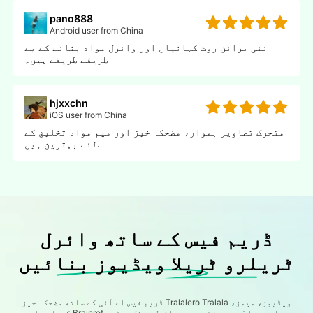
pano888
Android user from China
نئی برائن روٹ کہانیاں اور وائرل مواد بنانے کے بے
طریقے طریقے ہیں۔
hjxxchn
iOS user from China
متحرک تصاویر ہموار، مضحکہ خیز اور میم مواد تخلیق کے
لئے بہترین ہیں.
ڈریم فیس کے ساتھ وائرل
ٹریلرو ٹریلا ویڈیوز بنائیں
ڈریم فیس اے آئی کے ساتھ مضحکہ خیز Tralalero Tralala ویڈیوز، میمز،
کردار، اور Brainrot مواد پیدا کریں. منٹوں میں وائرل سوشل میڈیا