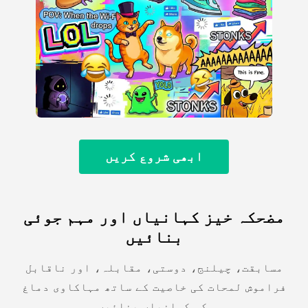
ابھی شروع کریں
مضحکہ خیز کہانیاں اور مہم جوئی
بنائیں
مسابقت، چیلنج، دوستی، مقابلہ، اور ناقابل
فراموش لمحات کی خاصیت کے ساتھ مہاکاوی دماغ
کی کہانیاں بنائیں.