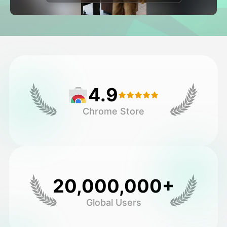
اویٹار ویڈیو
▼
اے ویڈیو
▼
اے فوٹو
▼
4.9
دیگر اوزار
▼
Chrome Store
تمام ٹیمپلیٹس دیکھیں
گیلری
20,000,000+
Global Users
بلاگ