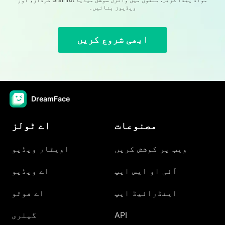
ویڈیوز بنائیں۔
ابھی شروع کریں
DreamFace
مصنوعات
اے ٹولز
ویب پر کوشش کریں
اویٹار ویڈیو
آئی او ایس ایپ
اے ویڈیو
اینڈرائیڈ ایپ
اے فوٹو
API
گیلری