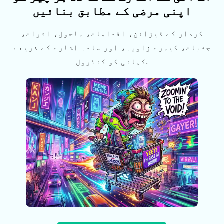
اپنی مرضی کے مطابق بنائیں
کردار کے ڈیزائن، اقدامات، ماحول، اثرات،
جذبات، کیمرے زاویہ، اور سادہ اشارے کے ذریعے
کہانی کو کنٹرول.