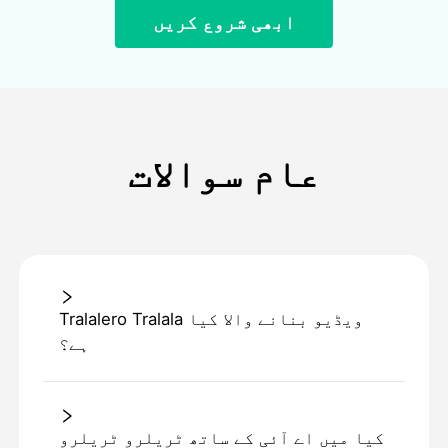
ابھی شروع کریں
عام سوالات
Tralalero Tralala ویڈیو بنانے والا کیا
ہے؟
کیا میں اے آئی کے ساتھ ٹریلرو ٹریلرو