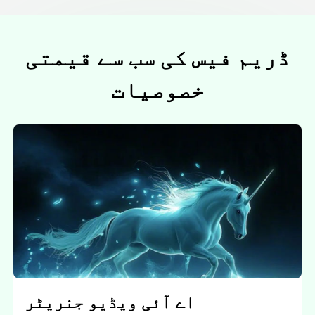
ڈریم فیس کی سب سے قیمتی
خصوصیات
اے آئی ویڈیو جنریٹر