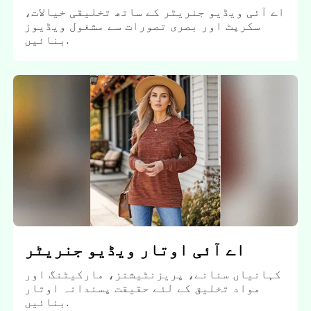
اے آئی ویڈیو جنریٹر کے ساتھ تخلیقی خیالات،
سکرپٹ اور بصری تصورات سے مشغول ویڈیوز
بنائیں.
اے آئی اوتار ویڈیو جنریٹر
کہانیاں سنانے، پریزنٹیشنز، مارکیٹنگ اور
مواد تخلیق کے لئے حقیقت پسندانہ اوتار
بنائیں.