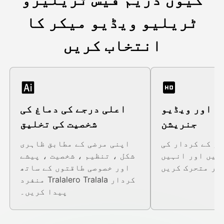
ٹریلیو ویڈیو میکر کا
انتخاب کریں
ج اور ویڈیو
اعلی درجے کی دماغ کی
جنریشن
شخصیت کی تخلیق
ر کے کردار کی
اپنی مرضی کے مطابق ظاہری
ئیں اور انہیں
شکل ، تنظیم ، شخصیت ، پیشے
اور خصوصی طاقتوں کے ساتھ
منفرد Tralalero Tralala کردار
پیدا کریں۔