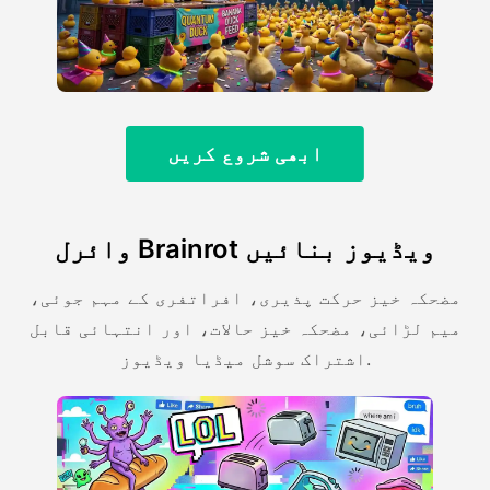
ابھی شروع کریں
وائرل Brainrot ویڈیوز بنائیں
مضحکہ خیز حرکت پذیری، افراتفری کے مہم جوئی،
میم لڑائی، مضحکہ خیز حالات، اور انتہائی قابل
اشتراک سوشل میڈیا ویڈیوز.