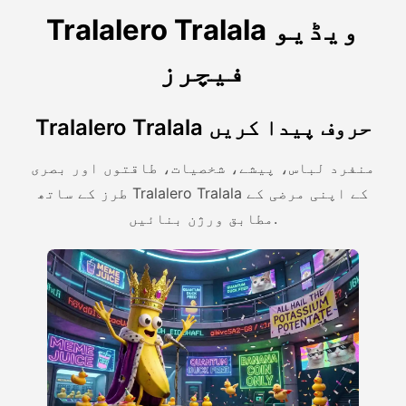
Tralalero Tralala ویڈیو
فیچرز
Tralalero Tralala حروف پیدا کریں
منفرد لباس، پیشے، شخصیات، طاقتوں اور بصری
طرز کے ساتھ Tralalero Tralala کے اپنی مرضی کے
مطابق ورژن بنائیں.