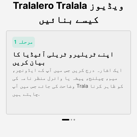
Tralalero Tralala ویڈیوز
کیسے بنائیں
مرحلہ 1
اپنے ٹریلیرو ٹریلی آئیڈیا کا
بیان کریں
ایک اشارہ درج کریں جس میں آپ کے ایڈونچر،
میم، چیلنج، پیشہ یا وائرل منظر نامہ کی
وضاحت کی جائے جس میں آپ Trala کو ظاہر کرنا
چاہتے ہیں.