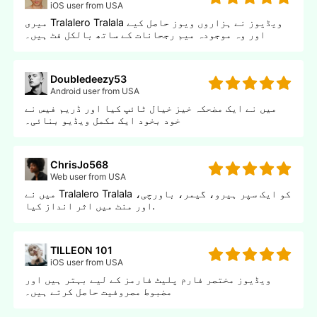
iOS user from USA
میری Tralalero Tralala ویڈیوز نے ہزاروں ویوز حاصل کیے
اور وہ موجودہ میم رجحانات کے ساتھ بالکل فٹ ہیں۔
Doubledeezy53
Android user from USA
میں نے ایک مضحکہ خیز خیال ٹائپ کیا اور ڈریم فیس نے
خود بخود ایک مکمل ویڈیو بنائی۔
ChrisJo568
Web user from USA
میں نے Tralalero Tralala کو ایک سپر ہیرو، گیمر، باورچی،
اور منٹ میں اثر انداز کیا.
TILLEON 101
iOS user from USA
ویڈیوز مختصر فارم پلیٹ فارمز کے لیے بہتر ہیں اور
مضبوط مصروفیت حاصل کرتے ہیں۔