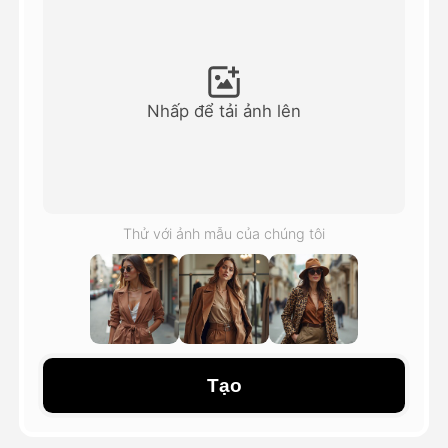
Video hình đại diện
▼
AI Video
▼
Nhấp để tải ảnh lên
Hình ảnh AI
▼
Các công cụ khác
▼
Thử với ảnh mẫu của chúng tôi
Xem tất cả mẫu
Thư viện
Tạo
Blog