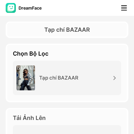
DreamFace
Công cụ trí tuệ nhân tạo
Tạp chí BAZAAR
Video hình đại diện
▼
Chọn Bộ Lọc
AI Video
▼
Hình ảnh AI
▼
Tạp chí BAZAAR
Các công cụ khác
▼
Xem tất cả công cụ
Tải Ảnh Lên
Mẫu