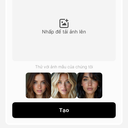
Video hình đại diện
▼
AI Video
▼
Nhấp để tải ảnh lên
Hình ảnh AI
▼
Các công cụ khác
▼
Thử với ảnh mẫu của chúng tôi
Xem tất cả mẫu
Thư viện
Tạo
Blog