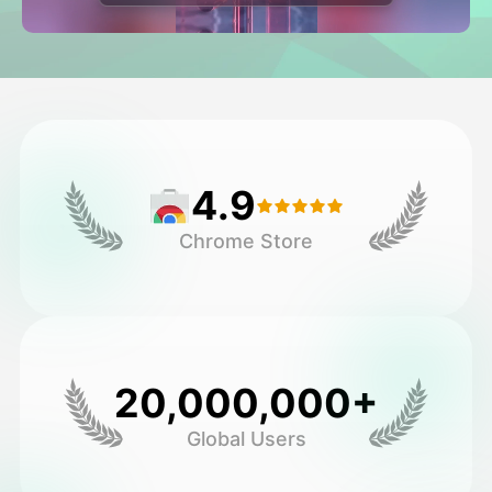
Video hình đại diện
▼
AI Video
▼
Hình ảnh AI
▼
4.9
Các công cụ khác
▼
Chrome Store
Xem tất cả mẫu
Thư viện
20,000,000+
Global Users
Blog