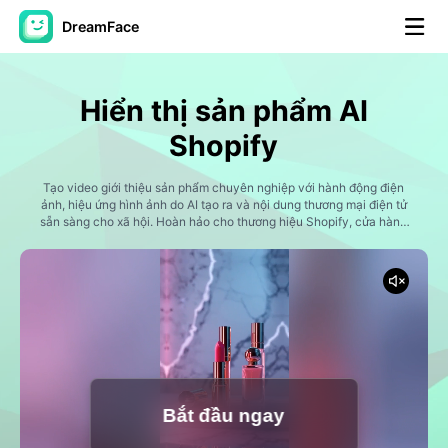
DreamFace
Công cụ trí tuệ nhân tạo
Hiển thị sản phẩm AI
Video hình đại diện
▼
Shopify
AI Video
Tạo video giới thiệu sản phẩm chuyên nghiệp với hành động điện
▼
ảnh, hiệu ứng hình ảnh do AI tạo ra và nội dung thương mại điện tử
sẵn sàng cho xã hội. Hoàn hảo cho thương hiệu Shopify, cửa hàng
bán hàng trực tiếp và người bán hàng trực tuyến.
Hình ảnh AI
▼
Các công cụ khác
▼
Xem tất cả công cụ
Bắt đầu ngay
Mẫu