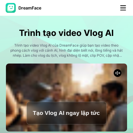
DreamFace
Công cụ trí tuệ nhân tạo
Trình tạo video Vlog AI
Video hình đại diện
▼
Trình tạo video Vlog AI của DreamFace giúp bạn tạo video theo
phong cách vlog với cảnh AI, hình đại diện biết nói, lồng tiếng và hát
AI Video
nhép. Làm cho vlog du lịch, vlog không lộ mặt, clip POV, cập nhật
▼
người sáng tạo, nội dung xã hội ngắn trở nên nhanh hơn.
Hình ảnh AI
▼
Các công cụ khác
▼
Xem tất cả công cụ
Tạo Vlog AI ngay lập tức
Mẫu