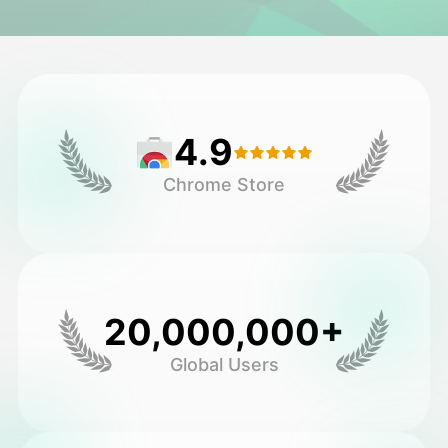
Video hình đại diện
▼
AI Video
▼
4.9
Hình ảnh AI
▼
Chrome Store
Các công cụ khác
▼
Xem tất cả mẫu
20,000,000+
Thư viện
Global Users
Blog