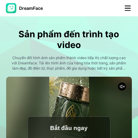
DreamFace
Công cụ trí tuệ nhân tạo
Sản phẩm đến trình tạo
Video hình đại diện
▼
video
AI Video
Chuyển đổi hình ảnh sản phẩm thành video tiếp thị chất lượng cao
▼
với Dreamface. Tải lên hình ảnh của hàng hóa thời trang, sản phẩm
làm đẹp, đồ điện tử, thực phẩm, đồ gia dụng hoặc bất kỳ sản phẩm
vật lý nào và tạo video quảng cáo hấp dẫn trong vòng vài phút. Tạo
Hình ảnh AI
▼
giới thiệu sản phẩm, quảng cáo phong cách sống, cảnh mở hộp, cận
cảnh phim, nội dung theo phong cách người có ảnh hưởng và các
chiến dịch truyền thông xã hội được thiết kế để tăng mức độ tương
Các công cụ khác
▼
tác và thúc đẩy doanh số bán hàng.
Xem tất cả công cụ
Bắt đầu ngay
Mẫu