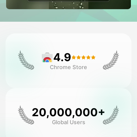
Video hình đại diện
▼
AI Video
▼
Hình ảnh AI
▼
4.9
Các công cụ khác
▼
Chrome Store
Xem tất cả mẫu
Thư viện
20,000,000+
Global Users
Blog