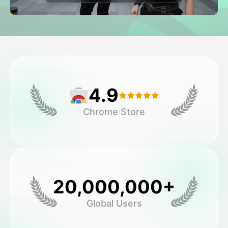
Video hình đại diện
▼
AI Video
▼
Hình ảnh AI
▼
4.9
Các công cụ khác
▼
Chrome Store
Xem tất cả mẫu
Thư viện
20,000,000+
Global Users
Blog