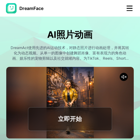
DreamFace
人工智能工具
AI照片动画
头像视频
▼
DreamAct使用先进的AI运动技术，对静态照片进行动画处理，并将其转
化为动态视频。从单一的图像中创建舞蹈肖像、富有表现力的角色动
AI视频
画、娱乐性的宠物剪辑以及社交就绪内容。为TikTok、Reels、Shorts
▼
和数字故事讲述生成引人注目的动画，无需编辑经验。
AI照片
▼
其他工具
▼
查看所有工具
立即开始
模板