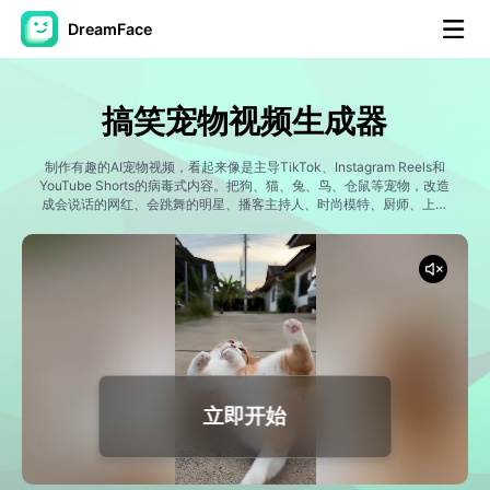
DreamFace
人工智能工具
搞笑宠物视频生成器
头像视频
▼
制作有趣的AI宠物视频，看起来像是主导TikTok、Instagram Reels和
YouTube Shorts的病毒式内容。把狗、猫、兔、鸟、仓鼠等宠物，改造
AI视频
成会说话的网红、会跳舞的明星、播客主持人、时尚模特、厨师、上班
▼
族、超级英雄，还有无数的爆笑角色。Dreamface结合先进的AI视频生
成、宠物动画、口型同步技术，让宠物成为娱乐化社交媒体内容的明
星。
AI照片
▼
其他工具
▼
查看所有工具
立即开始
模板