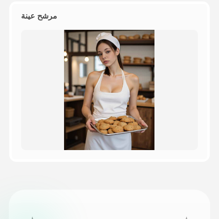
مرشح عينة
التسعير
API