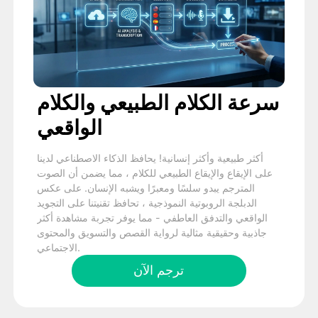
سرعة الكلام الطبيعي والكلام
الواقعي
أكثر طبيعية وأكثر إنسانية! يحافظ الذكاء الاصطناعي لدينا
على الإيقاع والإيقاع الطبيعي للكلام ، مما يضمن أن الصوت
المترجم يبدو سلسًا ومعبرًا ويشبه الإنسان. على عكس
الدبلجة الروبوتية النموذجية ، تحافظ تقنيتنا على التجويد
الواقعي والتدفق العاطفي - مما يوفر تجربة مشاهدة أكثر
جاذبية وحقيقية مثالية لرواية القصص والتسويق والمحتوى
الاجتماعي.
ترجم الآن