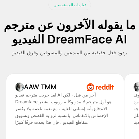
تعليقات المستخدمين
ما يقوله الآخرون عن مترجم
الفيديو DreamFace AI
ردود فعل حقيقية من المبدعين والمسوقين وفرق الفيديو
AAW TMM
وقد
لقد جربت مترجم فيديو AI آخر من قبل ، لكن
رة
Dreamface هو أول مترجم لا يبدو وكأنه روبوت. يشعر
اجة
الاندفاع بأنه إنساني للغاية ، مع نغمة ناعمة ولا يكسر
قلل
الإحساس بالانغماس. بالنسبة لرواية القصص وتسويق
مقاطع الفيديو ، فإن هذا يحدث فرقًا كبيرًا.