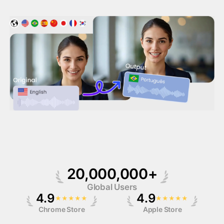
فيديو الصورة الرمزية
▼
فيديو AI
▼
صور منظمة العفو الدولية
▼
أدوات أخرى
▼
20,000,000+
Global Users
شاهد جميع القوالب
الاستعراض
4.9
4.9
★
★
★
★
★
★
★
★
★
★
المدونة
Chrome Store
Apple Store