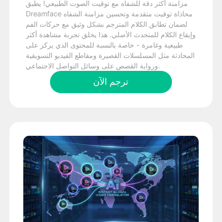
مزامنة أكثر دقة للشفاه مع توقيت الصوت الطبيعي! يطبق
Dreamface محاذاة توقيت متقدمة وتحسين مزامنة الشفاه
لضمان تطابق الكلام المترجم بشكل وثيق مع حركات الفم
وإيقاع الكلام للمتحدث الأصلي. هذا يخلق تجربة مشاهدة أكثر
طبيعية وغامرة - خاصة بالنسبة للمحتوى الذي يركز على
المحادثة مثل المسلسلات القصيرة ومقاطع الفيديو التسويقية
ورواية القصص على وسائل التواصل الاجتماعي.
ترجم الآن