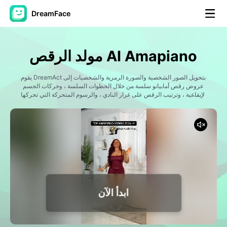
DreamFace
أدوات الذكاء الاصطناعي
مولد الرقص AI Amapiano
فيديو الصورة الرمزية
▼
يقوم DreamAct بتحويل الصور الشخصية والصورة الرمزية والشخصيات إلى
عروض رقص أمابيانو سلسة من خلال الخطوات السلسة ، وحركات الجسم
فيديو AI
الإيقاعية ، وترتيب الرقص على غرار النادي ، والرسوم المتحركة التي تحركها
▼
الموسيقى. إنشاء مقاطع رقص AI مستوحاة من اتجاهات amapiano العالمية
وثقافة الرقص الاجتماعي ورؤية الحياة الليلية ومحتوى فيديو قصير يركز على
المبدعين.
صور منظمة العفو الدولية
▼
أدوات أخرى
▼
شاهد جميع الأدوات
ابدأ الآن
القوالب