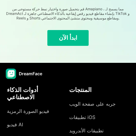
قم بتحميل صورة واختيار نمط حركة مستوحى من Amapiano ، مما يسمح لـ
DreamAct بإنشاء مقاطع فيديو رقص إيقاعية بالذكاء الاصطناعي جاهزة لـ TikTok و
Reels و Shorts ومقاطع موسيقية ومحتوى منشئ المحتوى الاجتماعي.
ابدأ الآن
DreamFace
المنتجات
أدوات الذكاء
الاصطناعي
جربه على صفحة الويب
فيديو الصورة الرمزية
تطبيقات iOS
فيديو AI
تطبيقات الأندرويد