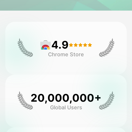
فيديو الصورة الرمزية
▼
فيديو AI
▼
4.9
صور منظمة العفو الدولية
▼
Chrome Store
أدوات أخرى
▼
شاهد جميع القوالب
20,000,000+
الاستعراض
Global Users
المدونة