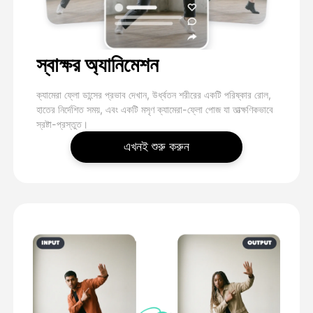
স্বাক্ষর অ্যানিমেশন
ক্যামেরা ফ্লো ডান্সের প্রভাব দেখান, উর্ধ্বতন শরীরের একটি পরিষ্কার রোল,
হাতের নির্দেশিত সময়, এবং একটি মসৃণ ক্যামেরা-ফ্লো পোজ যা তাত্ক্ষণিকভাবে
স্রষ্টা-প্রস্তুত।
এখনই শুরু করুন