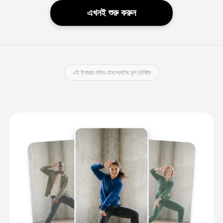
এখনই শুরু করুন
এই ইশারায় গতির টেমপ্লেটের মূল বৈশিষ্ট্য