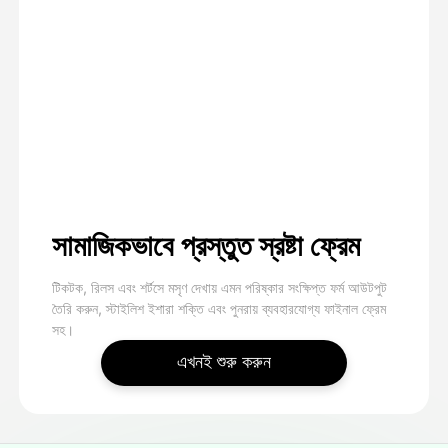
সামাজিকভাবে প্রস্তুত স্রষ্টা ফ্রেম
টিকটক, রিলস এবং শর্টসে মসৃণ দেখায় এমন পরিষ্কার সংক্ষিপ্ত ফর্ম আউটপুট
তৈরি করুন, স্টাইলিশ ইশারা শক্তি এবং পুনরায় ব্যবহারযোগ্য ফাইনাল ফ্রেম
সহ।
এখনই শুরু করুন