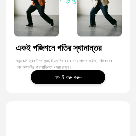
একই পজিশনে গতির স্থানান্তর
নতুন চরিত্রের উপর মুভমেন্ট ম্যাপিং করার সময় হাতের লাইন, শরীরের কোণ
এবং অঙ্গভঙ্গির ধারাবাহিকতা বজায় রাখুন।
এখনই শুরু করুন