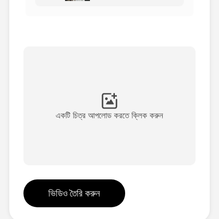
অ্যাভাটার ভিডিও
▼
এআই ভিডিও
▼
আলোকচিত্র
▼
অন্যান্য সরঞ্জাম
▼
একটি চিত্র আপলোড করতে ক্লিক করুন
সবগুলো টেমপ্লেট দেখুন
গ্যালারি
ভিডিও তৈরি করুন
ব্লগ