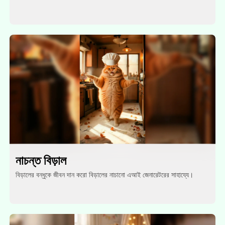
নাচন্ত বিড়াল
বিড়ালের বন্ধুকে জীবন দান করো বিড়ালের নাচানো এআই জেনারেটরের সাহায্যে।