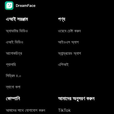
DreamFace
এআই সরঞ্জাম
পণ্য
অ্যাভাটার ভিডিও
ওয়েবে চেষ্টা করুন
এআই ভিডিও
আইওএস অ্যাপ
আলোকচিত্র
অ্যান্ড্রয়েড অ্যাপ
গ্যালারি
এপিআই
সিড্রিম ৪.০
ন্যানো কলা
কোম্পানি
আমাদের অনুসরণ করুন
আমাদের সাথে যোগাযোগ করুন
TikTok