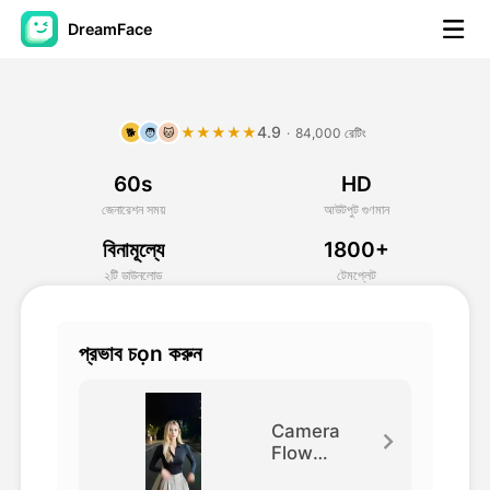
DreamFace
আর্টিফিশিয়াল ইন্টেলিজেন্স টুলস
4.9
★★★★★
·
84,000 রেটিং
🐕
🧑
🐱
অ্যাভাটার ভিডিও
▼
60s
HD
এআই ভিডিও
▼
জেনারেশন সময়
আউটপুট গুণমান
বিনামূল্যে
1800+
আলোকচিত্র
▼
২টি ডাউনলোড
টেমপ্লেট
অন্যান্য সরঞ্জাম
▼
প্রভাব চọn করুন
সবগুলো টুল দেখুন
Camera
Flow
Dance
টেমপ্লেট