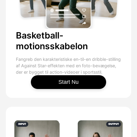
Basketball-
motionsskabelon
Fangreb den karakteristiske en-til-en dribble-stilling
af Against Star-effekten med en foto-bevægelse,
der er bygget til action-videoer i sportsstil.
Start Nu