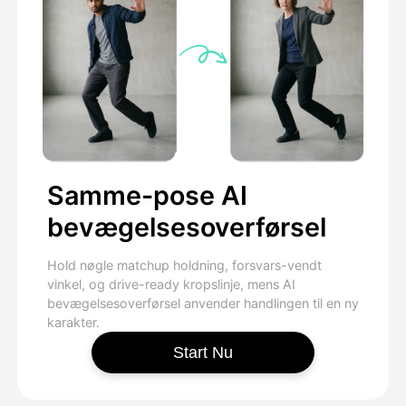
Samme-pose AI
bevægelsesoverførsel
Hold nøgle matchup holdning, forsvars-vendt
vinkel, og drive-ready kropslinje, mens AI
bevægelsesoverførsel anvender handlingen til en ny
karakter.
Start Nu