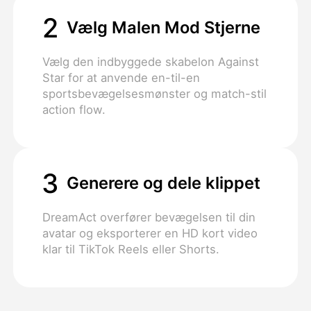
2
Vælg Malen Mod Stjerne
Vælg den indbyggede skabelon Against
Star for at anvende en-til-en
sportsbevægelsesmønster og match-stil
action flow.
3
Generere og dele klippet
DreamAct overfører bevægelsen til din
avatar og eksporterer en HD kort video
klar til TikTok Reels eller Shorts.