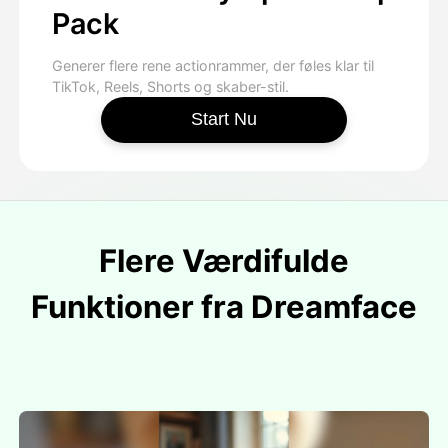
Pack
Generer flere rene actionrammer, der føles klar til
TikTok, Reels, Shorts og skaber-stil.
Start Nu
Flere Værdifulde
Funktioner fra Dreamface