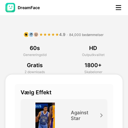
DreamFace
AI-værktøjer
4.9
★★★★★
·
84,000 bedømmelser
🐕
🧑
🐱
Avatar video
▼
60s
HD
AI video
▼
Genereringstid
Outputkvalitet
Gratis
1800+
Foto:
▼
2 downloads
Skabeloner
Andre værktøjer
▼
Vælg Effekt
Se alle værktøjer
Against
Star
Skabeloner