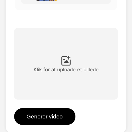
Avatar video
▼
AI video
▼
Foto:
▼
Andre værktøjer
▼
Klik for at uploade et billede
Se alle skabeloner
Galleri
Generer video
Blog