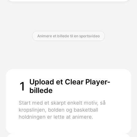
Priser
Animere et billede til en sportsvideo
API
Upload et Clear Player-
1
billede
Start med et skarpt enkelt motiv, så
kropslinjen, bolden og basketball
holdningen er lette at animere.