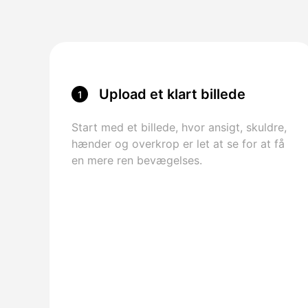
Upload et klart billede
1
Start med et billede, hvor ansigt, skuldre,
hænder og overkrop er let at se for at få
en mere ren bevægelses.