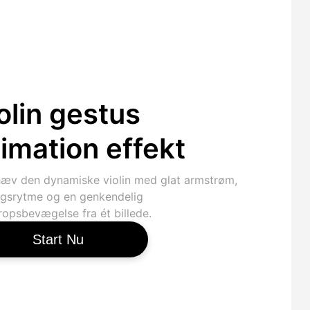
olin gestus
imation effekt
æv den dynamiske violin med glat armstrøm,
ngsrytme og en genkendelig
ropsbevægelse fra ét billede.
Start Nu