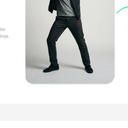
der
inje.