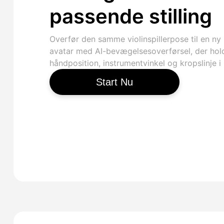
passende stilling
Overfør den samme violinspillerpose til en ny
avatar med AI-bevægelsesoverførsel, der hol
håndposition, instrumentvinkel og kropslinje i l
Start Nu