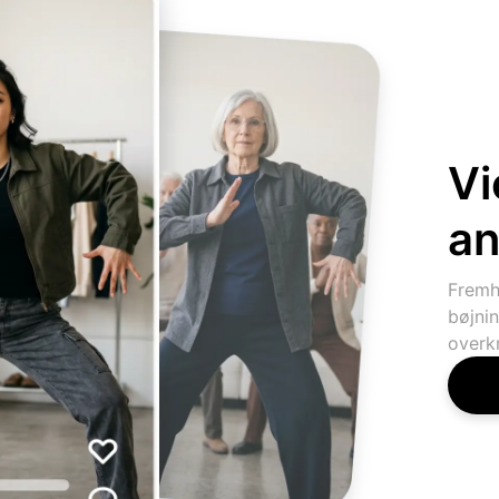
Vi
an
Fremh
bøjni
overk