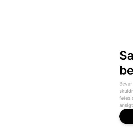
Sa
be
Bevar
skuldr
føles 
ansigt