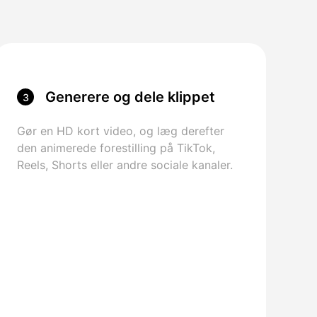
Generere og dele klippet
3
Gør en HD kort video, og læg derefter
den animerede forestilling på TikTok,
Reels, Shorts eller andre sociale kanaler.