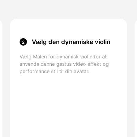
Vælg den dynamiske violin
2
skabelon
Vælg Malen for dynamisk violin for at
anvende denne gestus video effekt og
performance stil til din avatar.