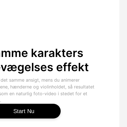
mme karakters
vægelses effekt
 det samme ansigt, mens du animerer
ene, hænderne og violinholdet, så resultatet
som en naturlig foto-video i stedet for et
.
Start Nu