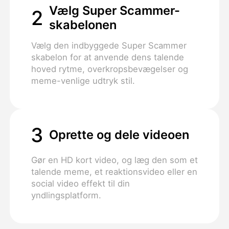
Vælg Super Scammer-
2
skabelonen
Vælg den indbyggede Super Scammer
skabelon for at anvende dens talende
hoved rytme, overkropsbevægelser og
meme-venlige udtryk stil.
3
Oprette og dele videoen
Gør en HD kort video, og læg den som et
talende meme, et reaktionsvideo eller en
social video effekt til din
yndlingsplatform.