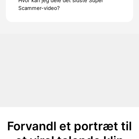
Hvor kan jeg dele det sidste Super
Scammer-video?
Forvandl et portræt til