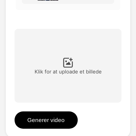
Avatar video
▼
AI video
▼
Foto:
▼
Andre værktøjer
▼
Klik for at uploade et billede
Se alle skabeloner
Galleri
Generer video
Blog