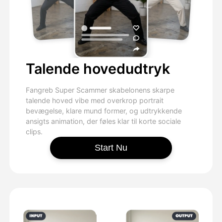
Talende hovedudtryk
Fangreb Super Scammer skabelonens skarpe
talende hoved vibe med overkrop portrait
bevægelse, klare mund former, og udtrykkende
ansigts animation, der føles klar til korte sociale
clips.
Start Nu