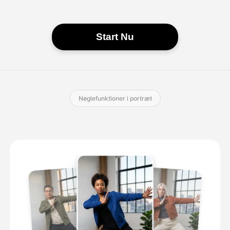
Start Nu
Nøglefunktioner i portræt