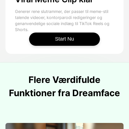
Generer rene slutrammer, der passer til meme-stil
talende videoer, kontorparodi redigeringer og
genanvendelige sociale indlæg til TikTok Reels og
Shorts.
Start Nu
Flere Værdifulde
Funktioner fra Dreamface