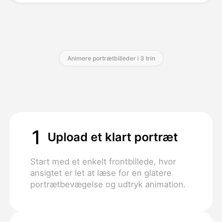
Priser
Animere portrætbilleder i 3 trin
API
1
Upload et klart portræt
Start med et enkelt frontbillede, hvor
ansigtet er let at læse for en glatere
portrætbevægelse og udtryk animation.