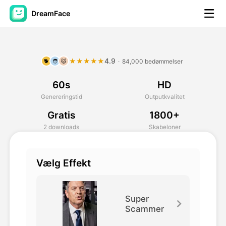
DreamFace
AI-værktøjer
4.9
★★★★★
·
84,000 bedømmelser
🐕
🧑
🐱
Avatar video
▼
60s
HD
AI video
▼
Genereringstid
Outputkvalitet
Gratis
1800+
Foto:
▼
2 downloads
Skabeloner
Andre værktøjer
▼
Vælg Effekt
Se alle værktøjer
Super
Scammer
Skabeloner