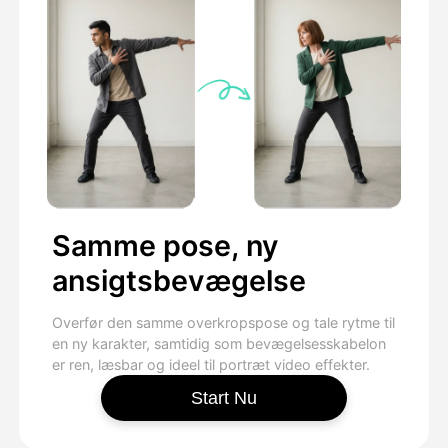
Samme pose, ny
ansigtsbevægelse
Overfør den samme overkropspose og tale rytme til
en ny karakter, samtidig som bevægelsesskabelon
er ren, læsbar og ideel til portræt video effekter.
Start Nu