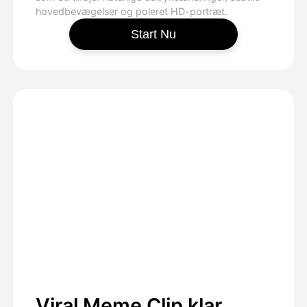
hovedbevægelser og poleret HD-portræt.
Start Nu
Viral Meme Clip klar