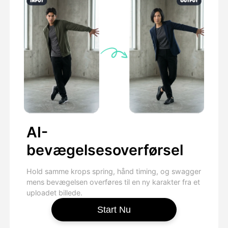
AI-
bevægelsesoverførsel
Hold samme krops spring, hånd timing, og swagger
mens bevægelsen overføres til en ny karakter fra et
uploadet billede.
Start Nu