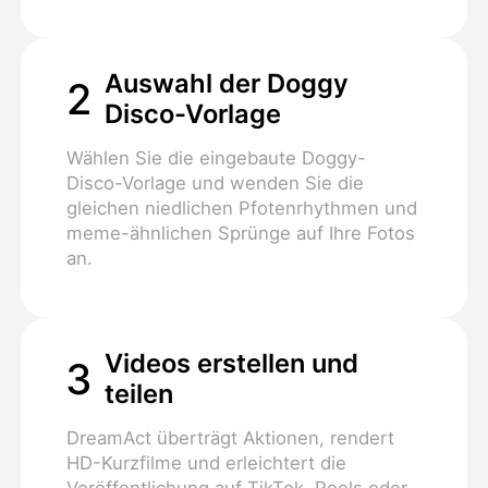
Auswahl der Doggy
2
Disco-Vorlage
Wählen Sie die eingebaute Doggy-
Disco-Vorlage und wenden Sie die
gleichen niedlichen Pfotenrhythmen und
meme-ähnlichen Sprünge auf Ihre Fotos
an.
Videos erstellen und
3
teilen
DreamAct überträgt Aktionen, rendert
HD-Kurzfilme und erleichtert die
Veröffentlichung auf TikTok, Reels oder