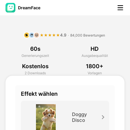
DreamFace
KI-Tools
4.9
★★★★★
·
84,000 Bewertungen
🐕
🧑
🐱
Avatar-Video
▼
60s
HD
KI-Video
▼
Generierungszeit
Ausgabequalität
Kostenlos
1800+
KI-Fotos
▼
2 Downloads
Vorlagen
Weitere Instrumente
▼
Effekt wählen
Alle Tools anzeigen
Doggy
Disco
Vorlagen