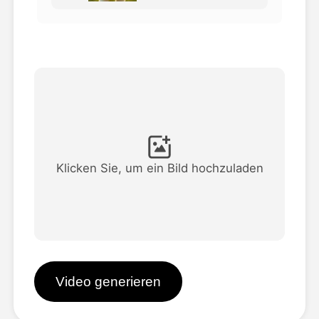
Avatar-Video
▼
KI-Video
▼
KI-Fotos
▼
Weitere Instrumente
▼
Klicken Sie, um ein Bild hochzuladen
Alle Vorlagen anzeigen
Galerie
Video generieren
Blog