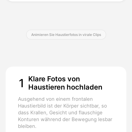
Preise
Animieren Sie Haustierfotos in virale Clips
API
Klare Fotos von
1
Haustieren hochladen
Ausgehend von einem frontalen
Haustierbild ist der Körper sichtbar, so
dass Krallen, Gesicht und flauschige
Konturen während der Bewegung lesbar
bleiben.