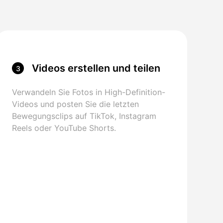
Videos erstellen und teilen
3
Verwandeln Sie Fotos in High-Definition-
Videos und posten Sie die letzten
Bewegungsclips auf TikTok, Instagram
Reels oder YouTube Shorts.