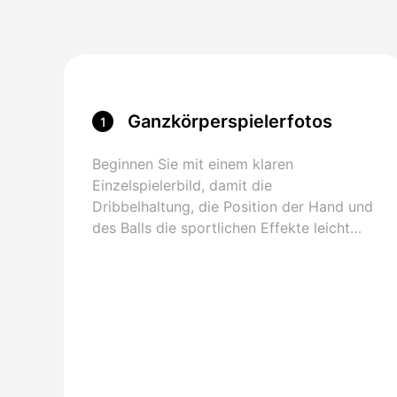
Ganzkörperspielerfotos
1
hochladen
Beginnen Sie mit einem klaren
Einzelspielerbild, damit die
Dribbelhaltung, die Position der Hand und
des Balls die sportlichen Effekte leicht
ablesen können.