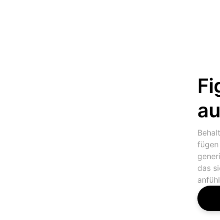
Fi
au
Behalt
fügen 
gener
das s
anfühl