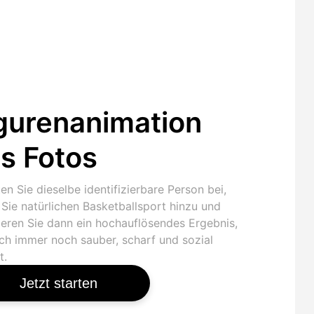
gurenanimation
s Fotos
en Sie dieselbe identifizierbare Person bei,
Sie natürlichen Basketballsport hinzu und
ieren Sie dann ein hochauflösendes Ergebnis,
ich immer noch sauber, scharf und sozial
t.
Jetzt starten