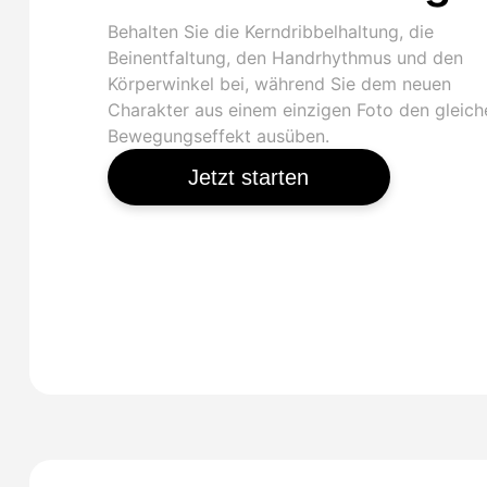
Behalten Sie die Kerndribbelhaltung, die
Beinentfaltung, den Handrhythmus und den
Körperwinkel bei, während Sie dem neuen
Charakter aus einem einzigen Foto den gleich
Bewegungseffekt ausüben.
Jetzt starten