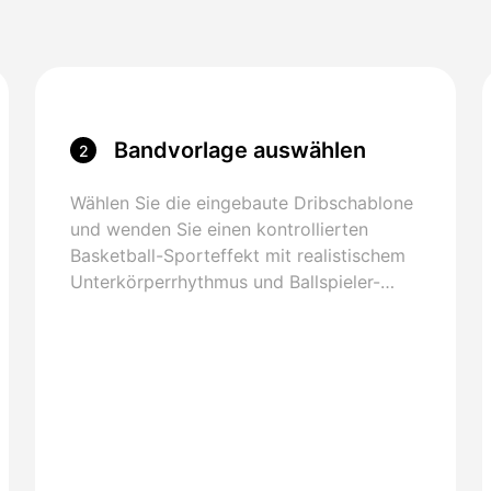
Bandvorlage auswählen
2
Wählen Sie die eingebaute Dribschablone
und wenden Sie einen kontrollierten
Basketball-Sporteffekt mit realistischem
Unterkörperrhythmus und Ballspieler-
Timing an.