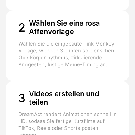
Wählen Sie eine rosa
2
Affenvorlage
Wählen Sie die eingebaute Pink Monkey-
Vorlage, wenden Sie ihren spielerischen
Oberkörperrhythmus, zirkulierende
Armgesten, lustige Meme-Timing an.
Videos erstellen und
3
teilen
DreamAct rendert Animationen schnell in
HD, sodass Sie fertige Kurzfilme auf
TikTok, Reels oder Shorts posten
können.