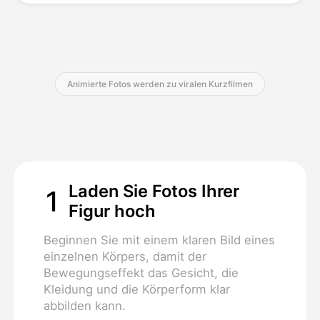
Preise
Animierte Fotos werden zu viralen Kurzfilmen
API
Laden Sie Fotos Ihrer
1
Figur hoch
Beginnen Sie mit einem klaren Bild eines
einzelnen Körpers, damit der
Bewegungseffekt das Gesicht, die
Kleidung und die Körperform klar
abbilden kann.