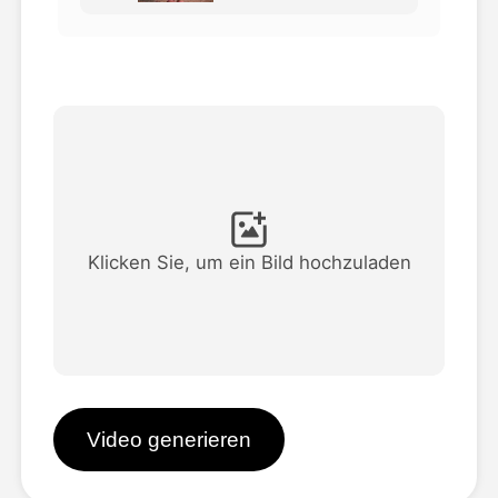
Avatar-Video
▼
KI-Video
▼
KI-Fotos
▼
Weitere Instrumente
▼
Klicken Sie, um ein Bild hochzuladen
Alle Vorlagen anzeigen
Galerie
Video generieren
Blog