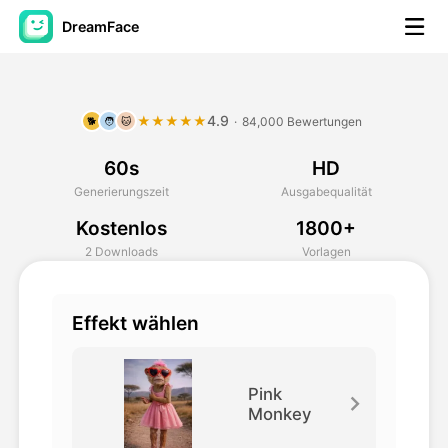
DreamFace
KI-Tools
4.9
★★★★★
·
84,000 Bewertungen
🐕
🧑
🐱
Avatar-Video
▼
60s
HD
KI-Video
▼
Generierungszeit
Ausgabequalität
Kostenlos
1800+
KI-Fotos
▼
2 Downloads
Vorlagen
Weitere Instrumente
▼
Effekt wählen
Alle Tools anzeigen
Pink
Monkey
Vorlagen