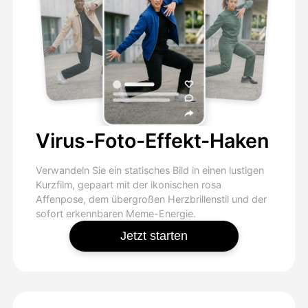
Virus-Foto-Effekt-Haken
Verwandeln Sie ein statisches Bild in einen lustigen
Kurzfilm, gepaart mit der ikonischen rosa
Affenpose, dem übergroßen Herzbrillenstil und der
sofort erkennbaren Meme-Energie.
Jetzt starten