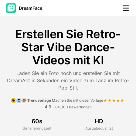
DreamFace
KI-Tools
Erstellen Sie Retro-
Avatar-Video
▼
Star Vibe Dance-
Videos mit KI
KI-Video
▼
Laden Sie ein Foto hoch und erstellen Sie mit
KI-Fotos
▼
DreamAct in Sekunden ein Video zum Tanz im Retro-
Pop-Stil.
Weitere Instrumente
▼
Trendvorlage
Machen Sie mit dieser Vorlage
★★★★★
🐕
🧑
🐱
4.9
Alle Tools anzeigen
·
84,000 Bewertungen
60s
HD
Generierungszeit
Ausgabequalität
Vorlagen