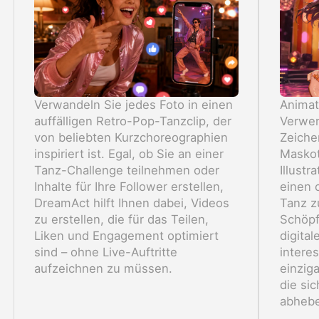
Verwandeln Sie jedes Foto in einen
Animati
auffälligen Retro-Pop-Tanzclip, der
Verwen
von beliebten Kurzchoreographien
Zeichen
inspiriert ist. Egal, ob Sie an einer
Maskot
Tanz-Challenge teilnehmen oder
Illust
Inhalte für Ihre Follower erstellen,
einen 
DreamAct hilft Ihnen dabei, Videos
Tanz zu
zu erstellen, die für das Teilen,
Schöpf
Liken und Engagement optimiert
digital
sind – ohne Live-Auftritte
intere
aufzeichnen zu müssen.
einziga
die sic
abheb