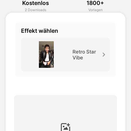
Kostenlos
1800+
Avatar-Video
▼
2 Downloads
Vorlagen
KI-Video
▼
Effekt wählen
KI-Fotos
▼
Retro Star
Vibe
Weitere Instrumente
▼
Alle Vorlagen anzeigen
Galerie
Blog